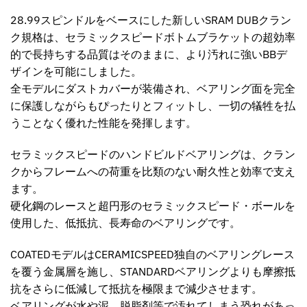
28.99スピンドルをベースにした新しいSRAM DUBクラン
ク規格は、セラミックスピードボトムブラケットの超効率
的で長持ちする品質はそのままに、より汚れに強いBBデ
ザインを可能にしました。
全モデルにダストカバーが装備され、ベアリング面を完全
に保護しながらもぴったりとフィットし、一切の犠牲を払
うことなく優れた性能を発揮します。
セラミックスピードのハンドビルドベアリングは、クラン
クからフレームへの荷重を比類のない耐久性と効率で支え
ます。
硬化鋼のレースと超円形のセラミックスピード・ボールを
使用した、低抵抗、長寿命のベアリングです。
COATEDモデルはCERAMICSPEED独自のベアリングレース
を覆う金属層を施し、STANDARDベアリングよりも摩擦抵
抗をさらに低減して抵抗を極限まで減少させます。
ベアリングが水や泥、脱脂剤等で汚れてしまう恐れがあっ