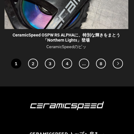
CeramicSpeed OSPW RS ALPHAに、特別な輝きをまとう
「Northern Lights」登場
CeramicSpeedのビッ
1
2
3
4
…
8