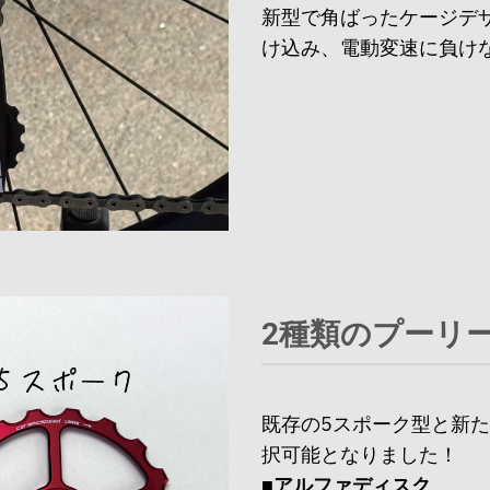
新型で角ばったケージデ
け込み、電動変速に負け
2種類のプーリ
既存の5スポーク型と新
択可能となりました！
■アルファディスク