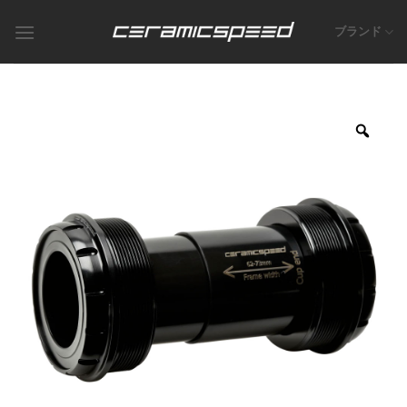
Skip
to
ブランド
content
Zoo