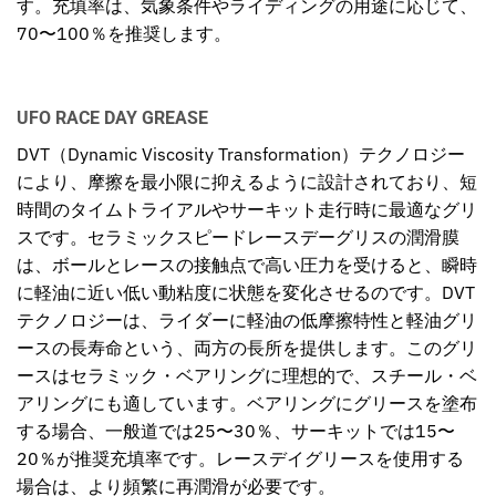
す。充填率は、気象条件やライディングの用途に応じて、
70〜100％を推奨します。
UFO RACE DAY GREASE
DVT（Dynamic Viscosity Transformation）テクノロジー
により、摩擦を最小限に抑えるように設計されており、短
時間のタイムトライアルやサーキット走行時に最適なグリ
スです。セラミックスピードレースデーグリスの潤滑膜
は、ボールとレースの接触点で高い圧力を受けると、瞬時
に軽油に近い低い動粘度に状態を変化させるのです。DVT
テクノロジーは、ライダーに軽油の低摩擦特性と軽油グリ
ースの長寿命という、両方の長所を提供します。このグリ
ースはセラミック・ベアリングに理想的で、スチール・ベ
アリングにも適しています。ベアリングにグリースを塗布
する場合、一般道では25〜30％、サーキットでは15〜
20％が推奨充填率です。レースデイグリースを使用する
場合は、より頻繁に再潤滑が必要です。