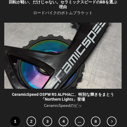
回転が軽い、だけじゃない。セラミックスピードのBBを選ぶ
理由
ロードバイクのボトムブラケット
CeramicSpeed OSPW RS ALPHAに、特別な輝きをまとう
「Northern Lights」登場
CeramicSpeedのビッ
1
2
3
4
…
8