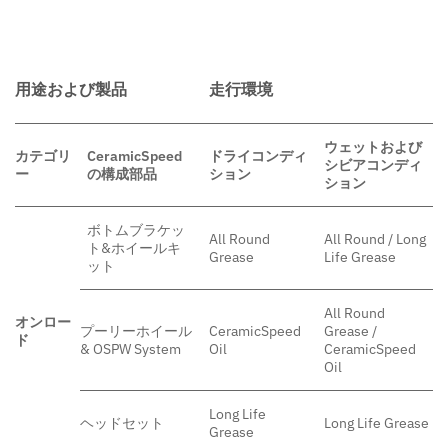
用途および製品
走行環境
ウェットおよび
カテゴリ
CeramicSpeed
ドライコンディ
シビアコンディ
ー
の構成部品
ション
ション
ボトムブラケッ
All Round
All Round / Long
ト&ホイールキ
Grease
Life Grease
ット
All Round
オンロー
プーリーホイール
CeramicSpeed
Grease /
ド
& OSPW System
Oil
CeramicSpeed
Oil
Long Life
ヘッドセット
Long Life Grease
Grease