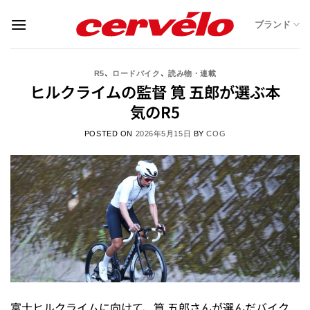
Skip
ブランド
to
content
、
、
R5
ロードバイク
読み物・連載
ヒルクライムの監督 筧 五郎が選ぶ本
気のR5
POSTED ON
2026年5月15日
BY
COG
富士ヒルクライムに向けて、筧 五郎さんが選んだバイク