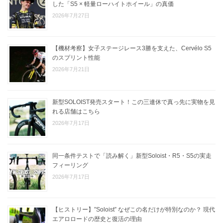
した「S5 × 軽量ローハイトホイール」の真価
2026年7月27日
【機材考察】女子ステージレース3勝を支えた、Cervélo S5
のスプリント性能
2026年7月21日
新型SOLOIST発売スタート！この三連休で真っ先に実物を見
れる店舗はこちら
2026年7月17日
同一条件テストで「読み解く」新型Soloist・R5・S5の実走
フィーリング
2026年7月17日
【ヒストリー】”Soloist” なぜこの名だけが特別なのか？ 現代
エアロロードの歴史と復活の理由