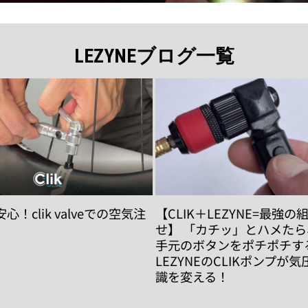
LEZYNEブログ一覧
！clik valveでの空気注
【CLIK＋LEZYNE=最強の
せ】 「カチッ」とハメた
手元のボタンをポチポチす
LEZYNEのCLIKポンプが
識を変える！