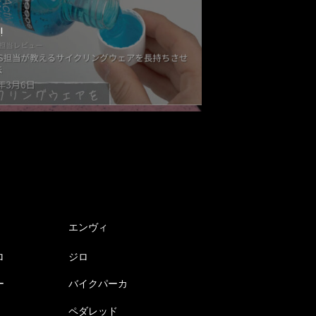
!
エンヴィ
ロ
ジロ
ー
バイクパーカ
ペダレッド