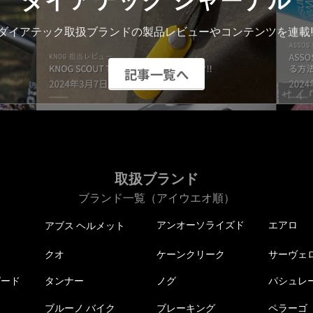
ダイアテック ジャーナル
ダイアテック取扱ブランドの製品レビューやコンテンツを連載!
記事一覧へ
取扱ブランド
ブランド一覧（アイウエオ順）
アンオーソライズド
エアロ
アブス ヘルメット
クオ
ケーンクリーク
サーヴェ
ピード
タンナー
ノグ
パシュレ
ブルーノ バイク
ブレーキング
ペラーゴ