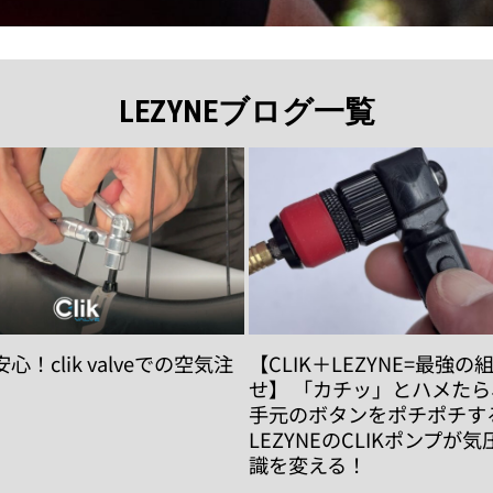
LEZYNEブログ一覧
！clik valveでの空気注
【CLIK＋LEZYNE=最強の
せ】 「カチッ」とハメた
手元のボタンをポチポチす
LEZYNEのCLIKポンプが
識を変える！