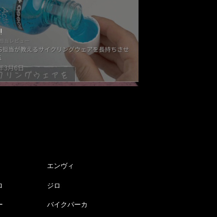
!
エンヴィ
ロ
ジロ
ー
バイクパーカ