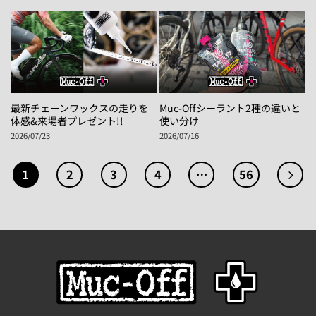
最新チェーンワックスの走りを
Muc-Offシーラント2種の違いと
体感&来場者プレゼント!!
使い分け
2026/07/23
2026/07/16
1
2
3
4
…
56