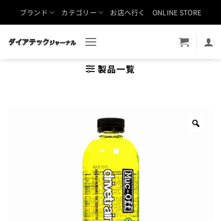
Skip
ブランド
カテゴリー
お店へ行く
ONLINE STORE
to
content
製品一覧
Zoo