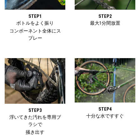
STEP1
STEP2
ボトルをよく振り
最大1分間放置
コンポーネント全体にス
プレー
STEP4
STEP3
十分な水ですすぐ
浮いてきた汚れを専用ブ
ラシで
掻き出す