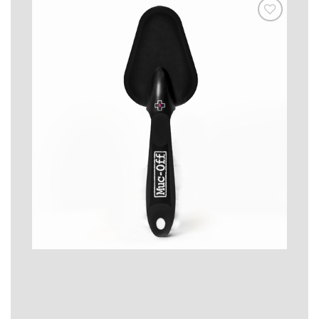
お気
に入
りに
追加