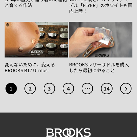
と育てる作法
デル「FLYER」のホワイトも国
内上陸！
変えないために、変える
BROOKSレザーサドルを購入
BROOKS B17 Utmost
したら最初にやること
1
2
3
4
…
14