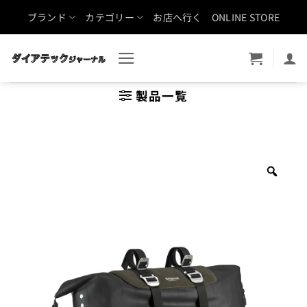
Skip
ブランド
カテゴリー
お店へ行く
ONLINE STORE
to
content
製品一覧
Zoo