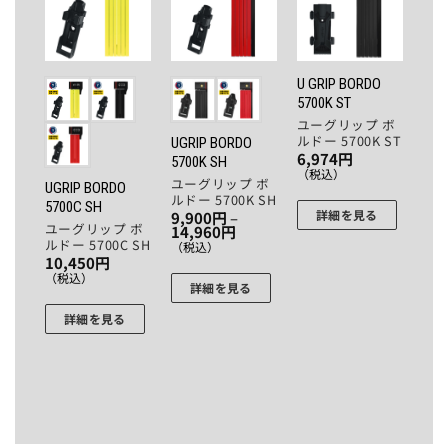
お気
お気
お気
に入
に入
に入
りに
りに
りに
追加
追加
追加
U GRIP BORDO
5700K ST
ユーグリップ ボ
ルドー 5700K ST
UGRIP BORDO
6,974
円
5700K SH
（税込）
ユーグリップ ボ
UGRIP BORDO
ルドー 5700K SH
5700C SH
詳細を見る
9,900
円
–
ユーグリップ ボ
価
14,960
円
格
ルドー 5700C SH
（税込）
帯:
10,450
円
9,900
（税込）
円
詳細を見る
–
14,960
詳細を見る
円