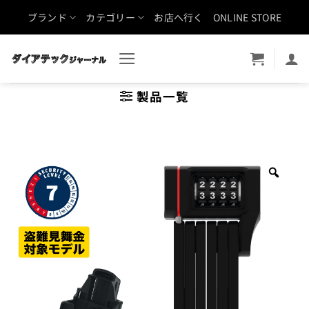
Skip
ブランド
カテゴリー
お店へ行く
ONLINE STORE
to
content
製品一覧
Zoo