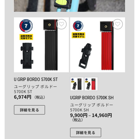
お気
お気
に入
に入
りに
りに
追加
追加
U GRIP BORDO 5700K ST
ユーグリップ ボルドー
5700K ST
6,974
円
（税込）
UGRIP BORDO 5700K SH
ユーグリップ ボルドー
5700K SH
詳細を見る
価
9,900
円
–
14,960
円
格
（税込）
帯:
9,900
円
詳細を見る
–