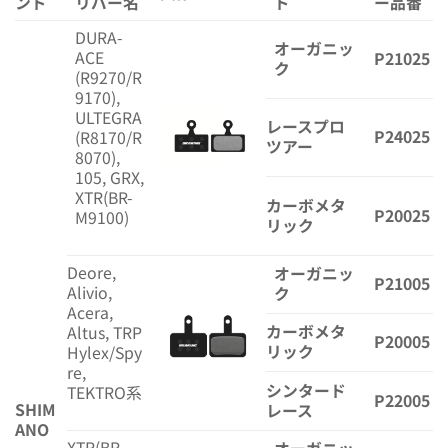
ンド
リパー名
ド
ー品番
DURA-
オーガニッ
ACE
P21025
ク
(R9270/R
9170),
ULTEGRA
レースプロ
P24025
(R8170/R
ツアー
8070),
105, GRX,
XTR(BR-
カーボメタ
P20025
M9100)
リック
Deore,
オーガニッ
P21005
Alivio,
ク
Acera,
カーボメタ
Altus, TRP
P20005
リック
Hylex/Spy
re,
シンタード
TEKTRO系
P22005
SHIM
レース
ANO
XTR(BR-