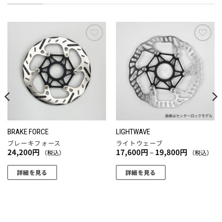
お気
お気
に入
に入
りに
りに
追加
追加
BRAKE FORCE
LIGHTWAVE
ブレーキフォース
ライトウェーブ
価
24,200
円
17,600
円
–
19,800
円
（税込）
（税込）
格
帯:
17,600
詳細を見る
詳細を見る
円
こ
こ
–
19,800
の
の
円
商
商
品
品