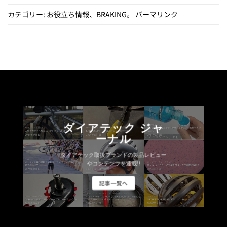
に
に
カテゴリー:
お役立ち情報
、
BRAKING
。
パーマリンク
は
は
複
複
数
数
の
の
バ
バ
リ
リ
エ
エ
ー
ー
シ
シ
ョ
ョ
ダイアテック ジャ
ン
ン
ーナル
が
が
ダイアテック取扱ブランドの製品レビュー
あ
あ
やコンテンツを連載!!
り
り
ま
ま
記事一覧へ
す。
す。
オ
オ
プ
プ