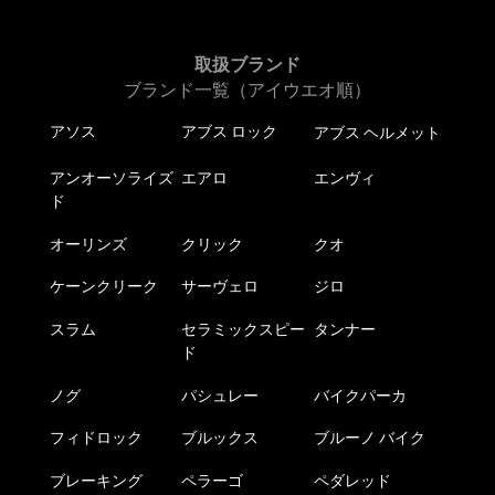
シ
シ
ョ
ョ
ン
ン
取扱ブランド
は
は
ブランド一覧（アイウエオ順）
商
商
アソス
アブス ロック
品
品
アブス ヘルメット
ペ
ペ
アンオーソライズ
エアロ
エンヴィ
ー
ー
ド
ジ
ジ
か
か
オーリンズ
クリック
クオ
ら
ら
選
選
ケーンクリーク
サーヴェロ
ジロ
択
択
スラム
セラミックスピー
タンナー
で
で
ド
き
き
ま
ま
ノグ
パシュレー
バイクパーカ
す
す
フィドロック
ブルックス
ブルーノ バイク
ブレーキング
ペラーゴ
ペダレッド