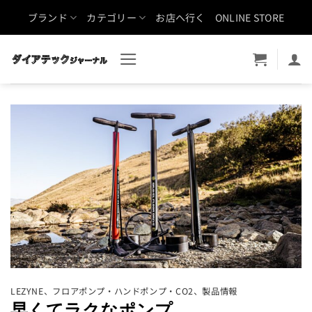
Skip
ブランド
カテゴリー
お店へ行く
ONLINE STORE
to
content
LEZYNE
、
フロアポンプ・ハンドポンプ・CO2
、
製品情報
早くてラクなポンプ