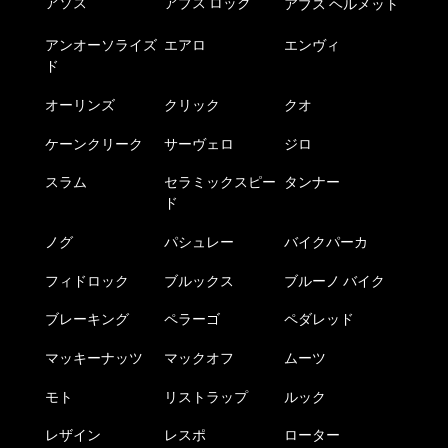
アソス
アブス ロック
アブス ヘルメット
アンオーソライズ
エアロ
エンヴィ
ド
オーリンズ
クリック
クオ
ケーンクリーク
サーヴェロ
ジロ
スラム
セラミックスピー
タンナー
ド
ノグ
パシュレー
バイクパーカ
フィドロック
ブルックス
ブルーノ バイク
ブレーキング
ペラーゴ
ペダレッド
マッキーナッツ
マックオフ
ムーツ
モト
リストラップ
ルック
レザイン
レスポ
ローター