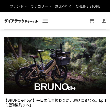
Skip
ブランド
カテゴリー
お店へ行く
ONLINE STORE
to
content
【BRUNO e-hop*】平日の仕事終わりが、遊びに変わる。Ep.1
「退勤後釣りへ」