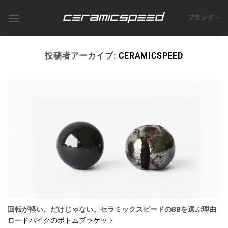
Skip
to
ブランド
content
投稿者アーカイブ:
CERAMICSPEED
回転が軽い、だけじゃない。セラミックスピードのBBを選ぶ理由
ロードバイクのボトムブラケット