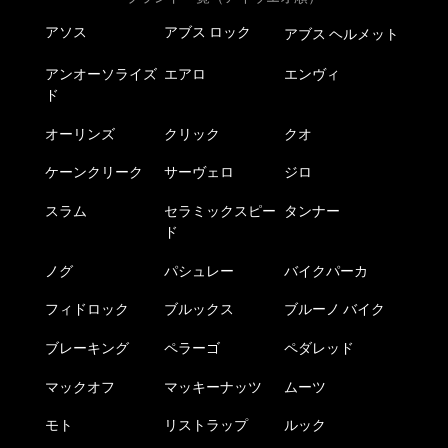
アソス
アブス ロック
アブス ヘルメット
アンオーソライズ
エアロ
エンヴィ
ド
オーリンズ
クリック
クオ
ケーンクリーク
サーヴェロ
ジロ
スラム
セラミックスピー
タンナー
ド
ノグ
パシュレー
バイクパーカ
フィドロック
ブルックス
ブルーノ バイク
ブレーキング
ペラーゴ
ペダレッド
マックオフ
マッキーナッツ
ムーツ
モト
リストラップ
ルック