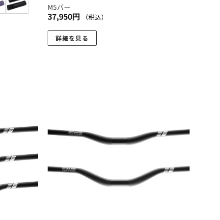
M5バー
37,950
円
（税込）
詳細を見る
お気
お気
に入
に入
りに
りに
追加
追加