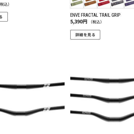
（税込）
ENVE FRACTAL TRAIL GRIP
る
5,390
円
（税込）
詳細を見る
こ
の
商
品
に
お気
に入
は
りに
複
追加
数
の
バ
リ
エ
ー