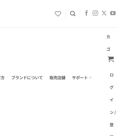
カ
ゴ
ロ
び方
ブランドについて
販売店舗
サポート
グ
イ
ン /
登