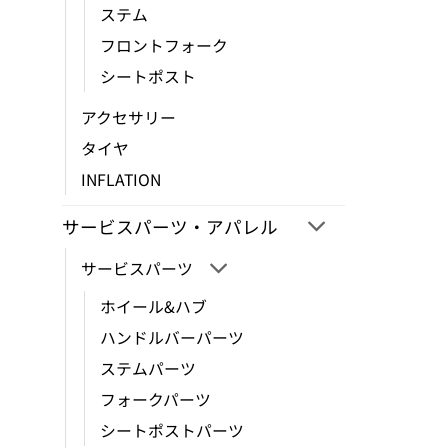
ら
ステム
ー
選
シ
フロントフォーク
択
ョ
シートポスト
で
ン
き
が
アクセサリー
ま
あ
タイヤ
す
り
INFLATION
ま
す。
サービスパーツ・アパレル
オ
プ
サービスパーツ
シ
ホイール&ハブ
ョ
ハンドルバーパーツ
ン
は
ステムパーツ
商
フォークパーツ
品
シートポストパーツ
ペ