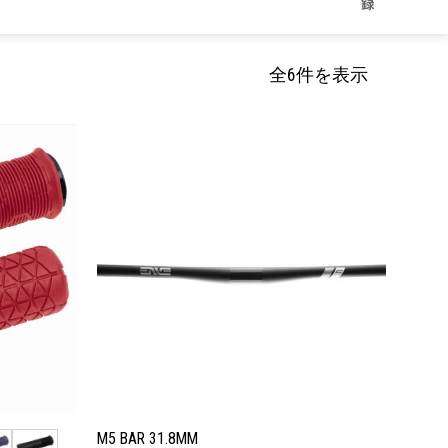
録
全6件を表示
お気
お気
に入
に入
りに
りに
追加
追加
M5 BAR 31.8MM