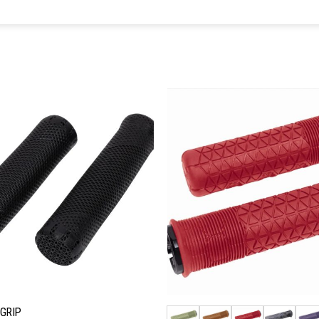
お気
に入
りに
追加
 GRIP