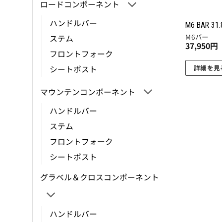
ロードコンポーネント
ン
が
ハンドルバー
M6 BAR 31
あ
M6バー
ステム
り
37,950
円
フロントフォーク
ま
す。
詳細を見
シートポスト
オ
こ
マウンテンコンポーネント
プ
の
シ
商
ハンドルバー
ョ
品
ステム
ン
に
フロントフォーク
は
は
商
複
シートポスト
品
数
グラベル＆クロスコンポーネント
ペ
の
ー
バ
ジ
リ
ハンドルバー
か
エ