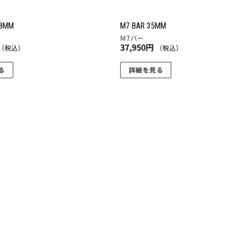
シ
ョ
.8MM
M7 BAR 35MM
ン
M7バー
37,950
円
が
（税込）
（税込）
あ
る
詳細を見る
り
こ
ま
の
す。
商
オ
品
プ
に
シ
は
ョ
複
ン
数
は
の
商
バ
品
リ
ペ
エ
ー