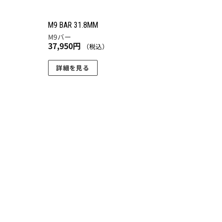
M9 BAR 31.8MM
M9バー
37,950
円
（税込）
詳細を見る
こ
の
商
品
に
は
複
数
の
バ
リ
エ