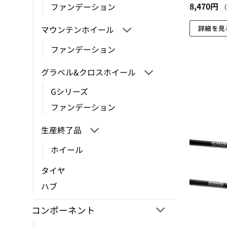
8,470
円
ファンデーション
詳細を見
マウンテンホイール
こ
ファンデーション
の
商
グラベル&クロスホイール
品
Gシリーズ
に
は
ファンデーション
複
生産終了品
数
の
ホイール
バ
リ
タイヤ
エ
ハブ
ー
シ
コンポーネント
ョ