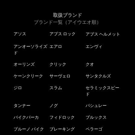
あ
ら
ら
り
選
選
ま
取扱ブランド
択
択
す。
ブランド一覧（アイウエオ順）
で
で
オ
き
き
アソス
アブス ロック
アブス ヘルメット
プ
ま
ま
シ
す
す
アンオーソライズ
エアロ
エンヴィ
ョ
ド
ン
は
オーリンズ
クリック
クオ
商
ケーンクリーク
サーヴェロ
サンタクルズ
品
ペ
ジロ
スラム
セラミックスピー
ー
ド
ジ
か
タンナー
ノグ
パシュレー
ら
バイクパーカ
フィドロック
ブルックス
選
択
ブルーノ バイク
ブレーキング
ペラーゴ
で