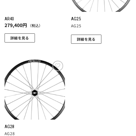
AR40
AG25
279,400
円
（税込）
AG25
詳細を見る
詳細を見る
こ
こ
の
の
商
商
品
品
に
に
お気
は
に入
は
りに
複
複
追加
数
数
の
の
バ
バ
リ
リ
エ
エ
AG28
ー
ー
AG28