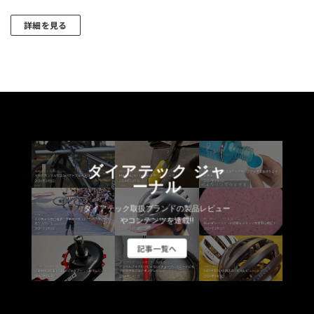
シ
シ
ョ
ョ
詳細を見る
ン
ン
こ
が
が
の
あ
あ
商
り
り
品
ま
ま
に
す。
す。
は
オ
オ
複
プ
プ
数
シ
シ
ダイアテック ジャ
の
ョ
ョ
ーナル
バ
ン
ン
リ
は
ダイアテック取扱ブランドの製品レビュー
は
エ
やコンテンツを連載!!
商
商
ー
品
品
記事一覧へ
シ
ペ
ペ
ョ
ー
ー
ン
ジ
ジ
が
か
か