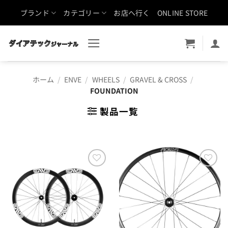
Skip
ブランド
カテゴリー
お店へ行く
ONLINE STORE
to
content
ホーム
/
ENVE
/
WHEELS
/
GRAVEL & CROSS
/
FOUNDATION
製品一覧
お気
お気
に入
に入
りに
りに
追加
追加