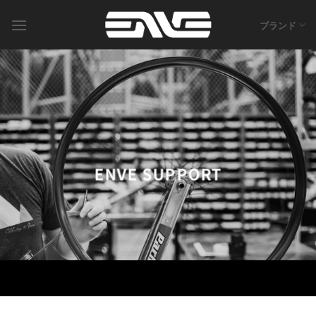
Skip
to
ブランド
content
ENVE SUPPORT