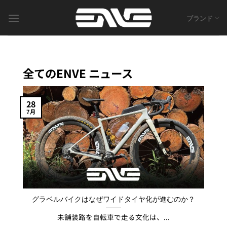
Skip
to
ブランド
content
全てのENVE ニュース
28
7月
グラベルバイクはなぜワイドタイヤ化が進むのか？
未舗装路を自転車で走る文化は、...