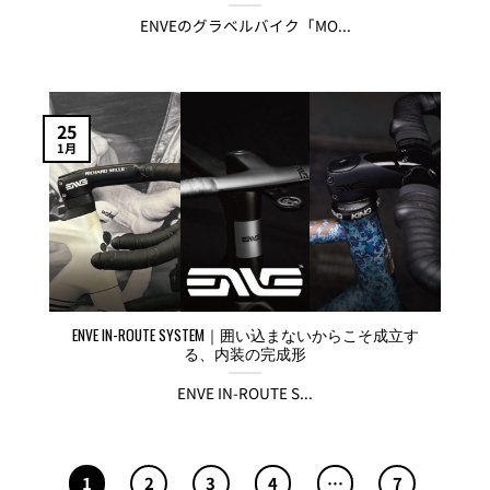
ENVEのグラベルバイク「MO...
25
1月
ENVE IN-ROUTE SYSTEM｜囲い込まないからこそ成立す
る、内装の完成形
ENVE IN-ROUTE S...
1
2
3
4
…
7