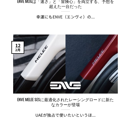
ENVE MOGは「速さ」と「冒険心」を両立する、予想を
超えた一台だった
幸運にもENVE（エンヴィ）の...
12
2月
ENVE MELEE SESに最適化されたレーシングロードに新た
なカラーが登場
UAEが独占で使いたいというほ...