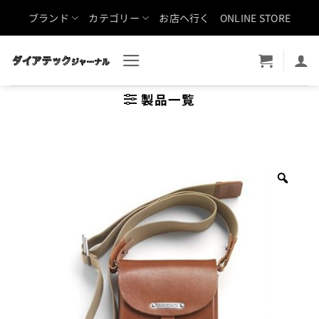
Skip
ブランド
カテゴリー
お店へ行く
ONLINE STORE
to
content
製品一覧
Zoo