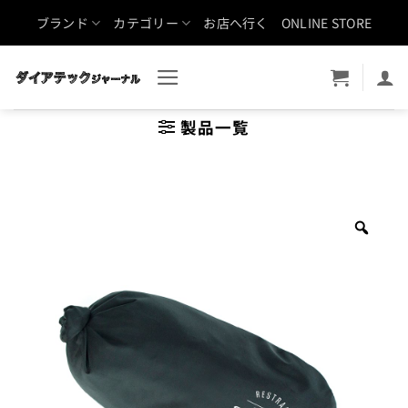
Skip
ブランド
カテゴリー
お店へ行く
ONLINE STORE
to
content
製品一覧
Zoo