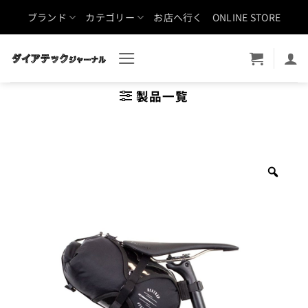
Skip
ブランド
カテゴリー
お店へ行く
ONLINE STORE
to
content
製品一覧
Zoo