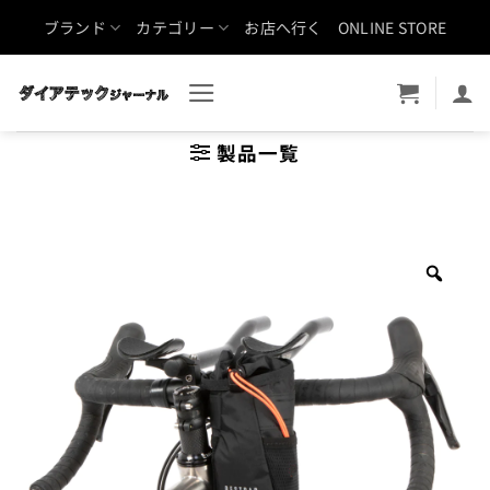
Skip
ブランド
カテゴリー
お店へ行く
ONLINE STORE
to
content
製品一覧
Zoo