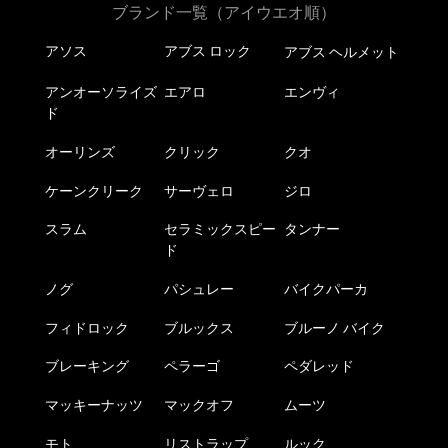
ブランド一覧（アイウエオ順）
アソス
アブス ロック
アブス ヘルメット
アンオーソライズ
エアロ
エンヴィ
ド
オーリンズ
クリック
クオ
ケーンクリーク
サーヴェロ
ジロ
スラム
セラミックスピー
タンナー
ド
ノグ
パシュレー
バイクパーカ
フィドロック
ブルックス
ブルーノ バイク
ブレーキング
ペラーゴ
ペダレッド
マッキーナッツ
マックオフ
ムーツ
モト
リストラップ
ルック