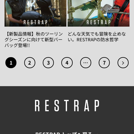
【新製品情報】秋のツーリン
どんな天気でも冒険を止めな
グシーズンに向けて新型バー
い。RESTRAPの防水哲学
バッグ登場!!
1
2
3
4
…
7