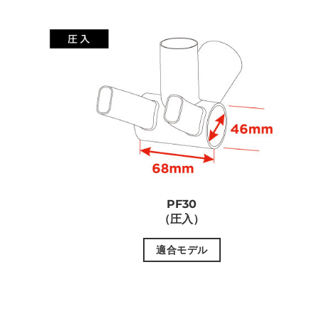
PF30
（圧入）
適合モデル