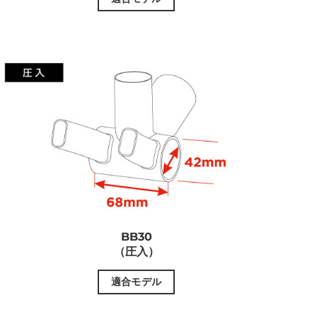
BB30
（圧入）
適合モデル