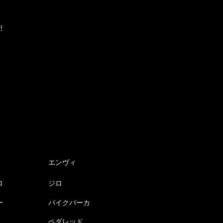
!
エンヴィ
ロ
ジロ
ー
バイクパーカ
ペダレッド