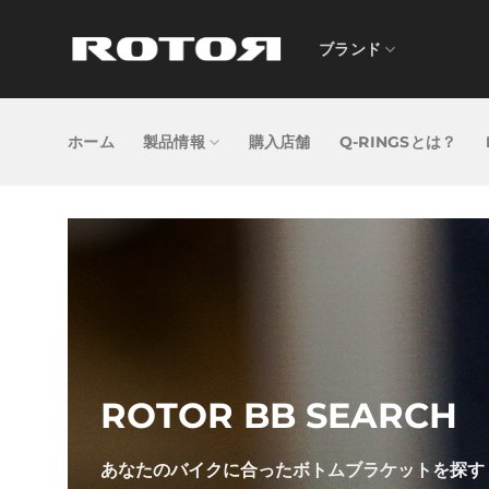
Skip
to
ブランド
content
ホーム
製品情報
購入店舗
Q-RINGSとは？
ROTOR BB SEARCH
あなたのバイクに合ったボトムブラケットを探す