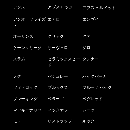
アソス
アブス ロック
アブス ヘルメット
アンオーソライズ
エアロ
エンヴィ
ド
オーリンズ
クリック
クオ
ケーンクリーク
サーヴェロ
ジロ
スラム
セラミックスピー
タンナー
ド
ノグ
パシュレー
バイクパーカ
フィドロック
ブルックス
ブルーノ バイク
ブレーキング
ペラーゴ
ペダレッド
マッキーナッツ
マックオフ
ムーツ
モト
リストラップ
ルック