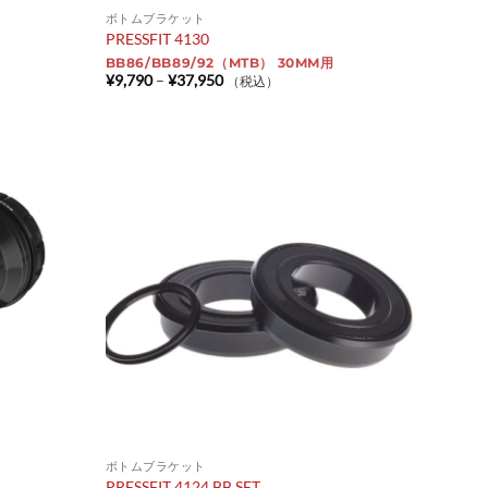
ボトムブラケット
PRESSFIT 4130
BB86/BB89/92（MTB） 30MM用
価
¥
9,790
–
¥
37,950
（税込）
格
帯:
¥9,790
–
¥37,950
ボトムブラケット
PRESSFIT 4124 BB SET