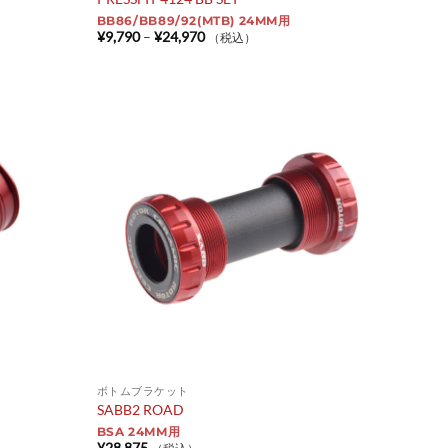
BB86/BB89/92(MTB) 24MM用
価
¥
9,790
–
¥
24,970
（税込）
格
帯:
¥9,790
–
¥24,970
ボトムブラケット
SABB2 ROAD
BSA 24MM用
¥
28,875