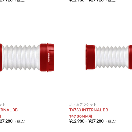
（税込）
（税込）
格
格
帯:
帯:
¥12,980
¥12,980
–
–
¥27,720
¥27,720
ット
ボトムブラケット
ERNAL BB
T4730 INTERNAL BB
用
T47 30MM用
価
価
27,280
¥
12,980
–
¥
27,280
（税込）
（税込）
格
格
帯:
帯: