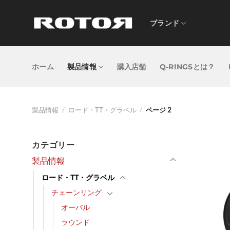
Skip
to
ブランド
content
ホーム
製品情報
購入店舗
Q-RINGSとは？
製品情報
/
ロード・TT・グラベル
/
ページ 2
カテゴリー
製品情報
ロード・TT・グラベル
チェーンリング
オーバル
ラウンド