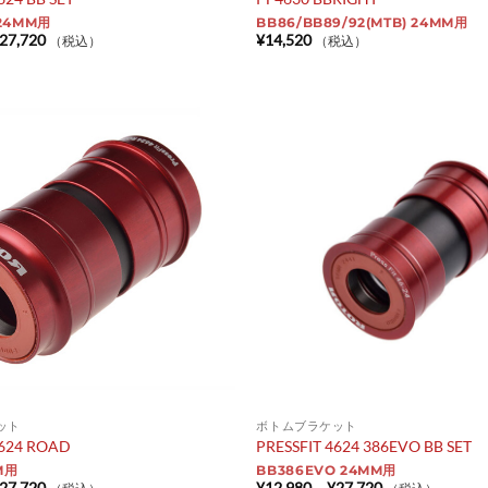
 24MM用
BB86/BB89/92(MTB) 24MM用
価
27,720
¥
14,520
（税込）
（税込）
格
帯:
¥12,980
–
¥27,720
ット
ボトムブラケット
4624 ROAD
PRESSFIT 4624 386EVO BB SET
M用
BB386EVO 24MM用
価
価
27,720
¥
12,980
–
¥
27,720