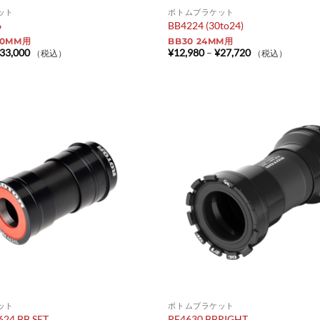
ット
ボトムブラケット
6
BB4224 (30to24)
30MM用
BB30 24MM用
価
価
33,000
¥
12,980
–
¥
27,720
（税込）
（税込）
格
格
帯:
帯:
¥21,780
¥12,980
–
–
¥33,000
¥27,720
ット
ボトムブラケット
624 BB SET
PF4630 BBRIGHT