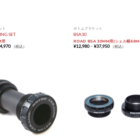
ット
ボトムブラケット
ING SET
BSA30
M用
ROAD BSA 30MM用(シェル幅68M
価
価
4,970
¥
12,980
–
¥
37,950
（税込）
（税込）
格
格
帯:
帯:
¥4,950
¥12,980
–
–
¥24,970
¥37,950