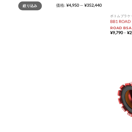
最
最
価格:
¥4,950
—
¥352,440
絞り込み
低
高
価
価
格
格
ボトムブラケ
BB1 ROAD B
ROAD BS
¥
9,790
–
¥
2