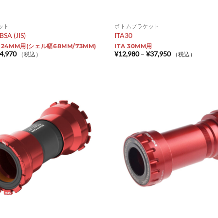
ット
ボトムブラケット
SA (JIS)
ITA30
A 24MM用(シェル幅68MM/73MM)
ITA 30MM用
価
価
4,970
¥
12,980
–
¥
37,950
（税込）
（税込）
格
格
帯:
帯:
¥9,790
¥12,980
–
–
¥24,970
¥37,950