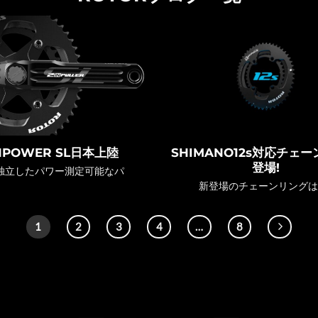
NPOWER SL日本上陸
SHIMANO12s対応チェ
登場!
独立したパワー測定可能なパ
新登場のチェーンリングはS
1
2
3
4
…
8