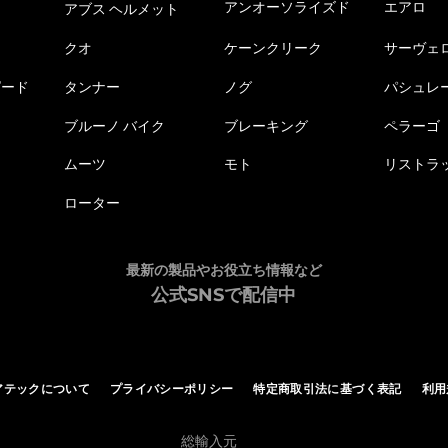
アンオーソライズド
エアロ
アブス ヘルメット
クオ
ケーンクリーク
サーヴェ
ピード
タンナー
ノグ
パシュレ
ブルーノ バイク
ブレーキング
ペラーゴ
ムーツ
モト
リストラ
ローター
最新の製品やお役立ち情報など
公式SNSで配信中
アテックについて
プライバシーポリシー
特定商取引法に基づく表記
利用
総輸入元