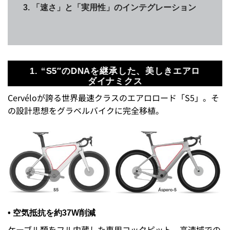
3. 「速さ」と「実用性」のインテグレーション
1. “S5″のDNAを継承した、美しきエアロ
ダイナミクス
Cervéloが誇る世界最速クラスのエアロロード「S5」。そ
の設計思想をグラベルバイクに完全移植。
•
空気抵抗を約37W削減
ケーブル類をフル内蔵した専用コックピット。高速域での