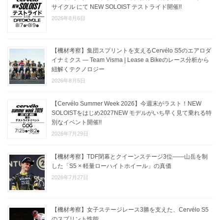
サイクル にて NEW SOLOIST テストライド開催!!
2026年8月6日
【機材考察】集団スプリントを支えるCervélo S5のエアロダ
イナミクス — Team Visma | Lease a Bikeのレース分析から
紐解くテクノロジー
2026年8月5日
【Cervélo Summer Week 2026】今週末がラスト！NEW
SOLOISTをはじめ2027NEW モデルがいち早く見て乗れる特
別なイベント開催!!
2026年7月29日
【機材考察】TDF閉幕とクイーンステージ3位——山岳を制
した「S5 × 軽量ローハイトホイール」の真価
2026年7月27日
【機材考察】女子ステージレース3勝を支えた、Cervélo S5
のスプリント性能