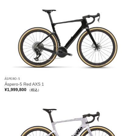
ÁSPERO-5
Áspero-5 Red AXS 1
¥
1,999,800
（税込）