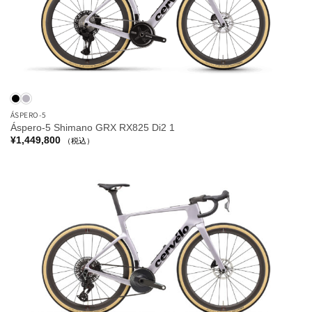
ÁSPERO-5
Áspero-5 Shimano GRX RX825 Di2 1
¥
1,449,800
（税込）