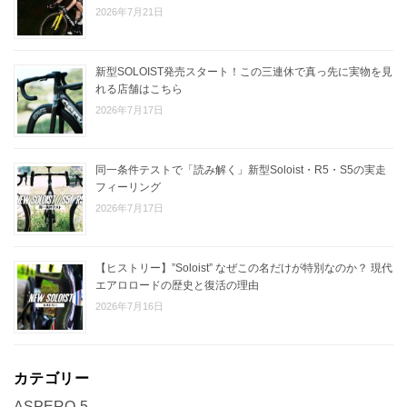
2026年7月21日
新型SOLOIST発売スタート！この三連休で真っ先に実物を見
れる店舗はこちら
2026年7月17日
同一条件テストで「読み解く」新型Soloist・R5・S5の実走
フィーリング
2026年7月17日
【ヒストリー】”Soloist” なぜこの名だけが特別なのか？ 現代
エアロロードの歴史と復活の理由
2026年7月16日
カテゴリー
ASPERO-5