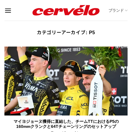
Skip
ブランド
to
content
カテゴリーアーカイブ:
P5
マイヨジョーヌ獲得に直結した、チームTTにおけるP5の
160mmクランクと64Tチェーンリングのセットアップ