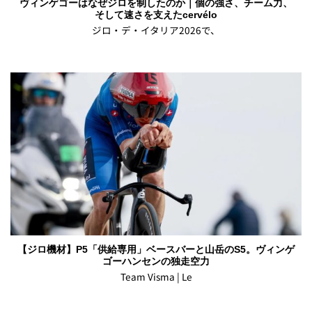
ヴィンゲゴーはなぜジロを制したのか｜個の強さ、チーム力、
そして速さを支えたcervélo
ジロ・デ・イタリア2026で、
【ジロ機材】P5「供給専用」ベースバーと山岳のS5。ヴィンゲ
ゴーハンセンの独走空力
Team Visma | Le