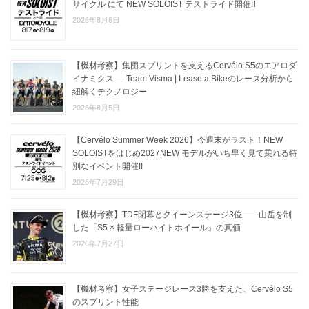
サイクル にて NEW SOLOIST テストライド開催!!
2026年8月6日
【機材考察】集団スプリントを支えるCervélo S5のエアロダ
イナミクス — Team Visma | Lease a Bikeのレース分析から
紐解くテクノロジー
2026年8月5日
【Cervélo Summer Week 2026】今週末がラスト！NEW
SOLOISTをはじめ2027NEW モデルがいち早く見て乗れる特
別なイベント開催!!
2026年7月29日
【機材考察】TDF閉幕とクイーンステージ3位——山岳を制
した「S5 × 軽量ローハイトホイール」の真価
2026年7月27日
【機材考察】女子ステージレース3勝を支えた、Cervélo S5
のスプリント性能