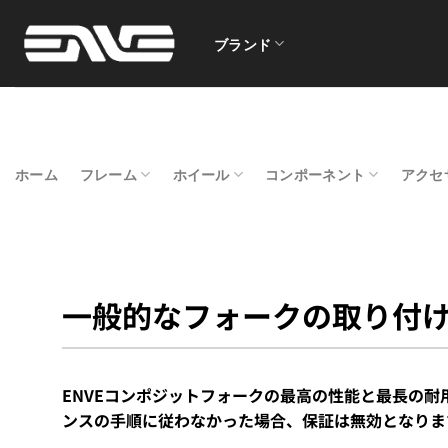
Skip
to
ブランド
content
ホーム
フレーム
ホイール
コンポーネント
アクセ
一般的なフォークの取り付
ENVEコンポジットフォークの最高の性能と最長の
ンスの手順に従わなかった場合、保証は無効となりま