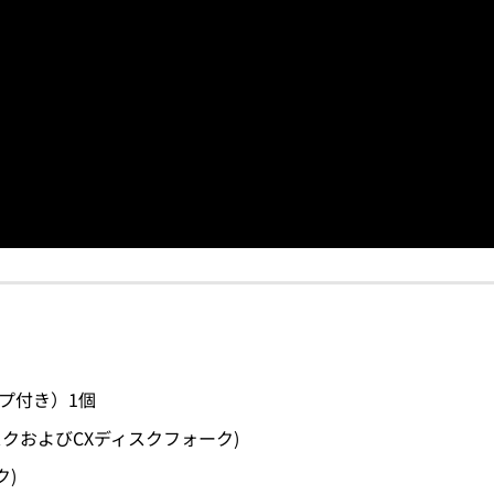
プ付き）1個
ィスクおよびCXディスクフォーク)
ク)