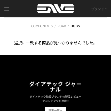
Skip
to
ブランド
content
COMPONENTS
/
ROAD
/
HUBS
選択に一致する商品が見つかりませんでした。
ダイアテック ジャー
ナル
ダイアテック取扱ブランドの製品レビュー
やコンテンツを連載!!
記事一覧へ