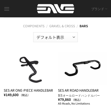
Skip
to
ブランド
content
COMPONENTS
/
GRAVEL & CROSS
/
BARS
SES AR ONE-PIECE HANDLEBAR
SES AR ROAD HANDLEBAR
¥
149,600
（税込）
SESオールロードハンドルバー
¥
79,860
（税込）
All-Roads, No Limitations