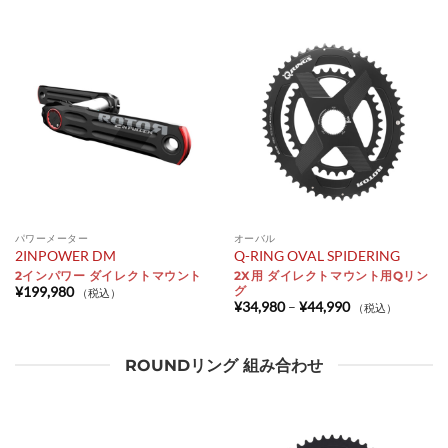
パワーメーター
オーバル
2INPOWER DM
Q-RING OVAL SPIDERING
2インパワー ダイレクトマウント
2X用 ダイレクトマウント用Qリン
グ
¥
199,980
（税込）
価
¥
34,980
–
¥
44,990
（税込）
格
帯:
¥34,980
–
ROUNDリング 組み合わせ
¥44,990