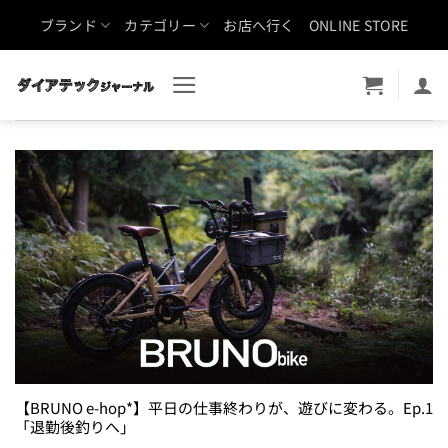
Skip
ブランド
カテゴリー
お店へ行く
ONLINE STORE
to
content
【BRUNO e-hop*】平日の仕事終わりが、遊びに変わる。Ep.1
「退勤後釣りへ」