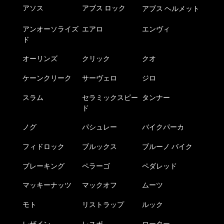
アソス
アブス ロック
アブス ヘルメット
アンオーソライズ
エアロ
エンヴィ
ド
オーリンズ
クリック
クオ
ケーンクリーク
サーヴェロ
ジロ
スラム
セラミックスピー
タンナー
ド
ノグ
パシュレー
バイクパーカ
フィドロック
ブルックス
ブルーノ バイク
ブレーキング
ペラーゴ
ペダレッド
マッキーナッツ
マックオフ
ムーツ
モト
リストラップ
ルック
レザイン
レスポ
ローター