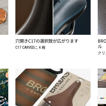
穴開きC17の選択肢が広がります
BRO
ル
C17 CARVEDに 4 種
クリス