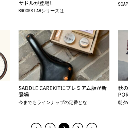
サドルが登場!!
SCA
BROOKS LABシリーズは
SADDLE CAREKITにプレミアム版が新
秋の
登場
PO
今までもラインナップの定番とな
朝夕
1
2
3