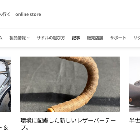
へ行く
online store
ム
製品情報
サドルの選び方
記事
販売店舗
サポート
リ
環境に配慮した新しいレザーバーテー
半世
ト＆
プ。