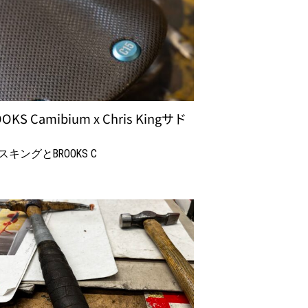
OKS Camibium x Chris Kingサド
キングとBROOKS C