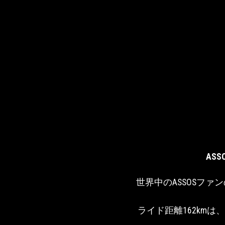
AS
世界中のASSOSファ
ライド距離162km