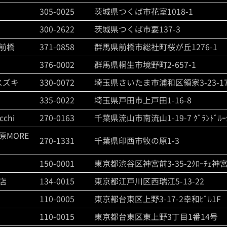
305-0025
茨城県つくば市花室1018-1
300-2622
茨城県つくば市要137-3
前橋
371-0858
群馬県前橋市総社町桜が丘1276-1
376-0002
群馬県桐生市境野町2-657-1
和スズキ
330-0072
埼玉県さいたま市浦和区領家3-23-1
：
335-0022
埼玉県戸田市上戸田1-16-8
cchi
270-0163
千葉県流山市南流山1-19-7 ｸﾞﾗﾝﾄﾞﾙｰｼ
の原MORE
270-1331
千葉県印西市牧の原1-3
150-0001
東京都渋谷区神宮前3-35-2ｸﾛｰﾁｪ神
店
134-0015
東京都江戸川区西瑞江5-13-22
110-0005
東京都台東区上野3-17-2幸和ﾋﾞﾙ1F
110-0015
東京都台東区東上野3丁目1番14号