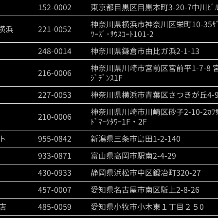
152-0002
東京都目黒区目黒本町3-20-7中川ﾋﾞ
神奈川県横浜市神奈川区栄町10-35ｻﾞ･
横浜
221-0052
ﾜｰｽﾞ･ｻｳｽｺｰﾄ101-2
248-0014
神奈川県鎌倉市由比ガ浜2-1-13
神奈川県川崎市宮前区宮前平1-7-8 
216-0006
ｼﾞﾃﾞﾝｽ1F
227-0053
神奈川県横浜市青葉区さつきが丘4-
神奈川県川崎市川崎区砂子2-10-2ｶﾜｻ
210-0006
ﾄﾞﾏｰｸﾀﾜｰ1F・2F
ト
955-0842
新潟県三条市島田1-2-140
933-0871
富山県高岡市駅南2-4-29
430-0933
静岡県浜松市中区鍛冶町320-27
457-0007
愛知県名古屋市南区駈上2-8-26
店
485-0059
愛知県小牧市小木東１丁目２５0