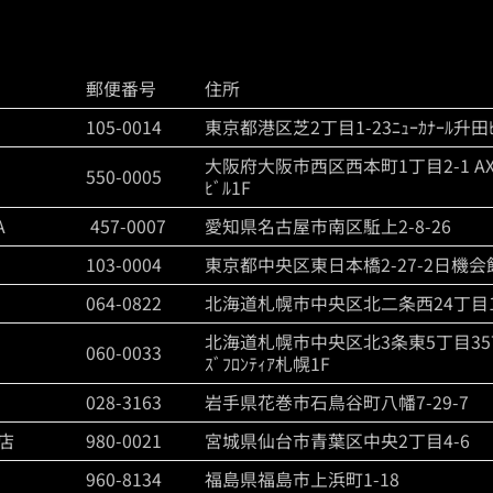
郵便番号
住所
105-0014
東京都港区芝2丁目1-23ﾆｭｰｶﾅｰﾙ升田ﾋﾞ
大阪府大阪市西区西本町1丁目2-1 AX
550-0005
ﾋﾞﾙ1F
A
457-0007
愛知県名古屋市南区駈上2-8-26
103-0004
東京都中央区東日本橋2-27-2日機会館
064-0822
北海道札幌市中央区北二条西24丁目1
北海道札幌市中央区北3条東5丁目357 
060-0033
ｽﾞﾌﾛﾝﾃｨｱ札幌1F
028-3163
岩手県花巻市石鳥谷町八幡7-29-7
店
980-0021
宮城県仙台市青葉区中央2丁目4-6
960-8134
福島県福島市上浜町1-18