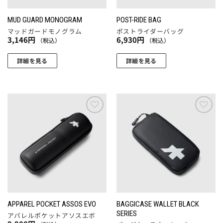
MUD GUARD MONOGRAM
POST-RIDE BAG
マッドガードモノグラム
ポストライダーバッグ
3,146
円
6,930
円
（税込）
（税込）
詳細を見る
詳細を見る
お気
お気
に入
に入
りに
りに
追加
追加
BAGGICASE WALLET BLACK
APPAREL POCKET ASSOS EVO
SERIES
アパレルポケットアソスエボ