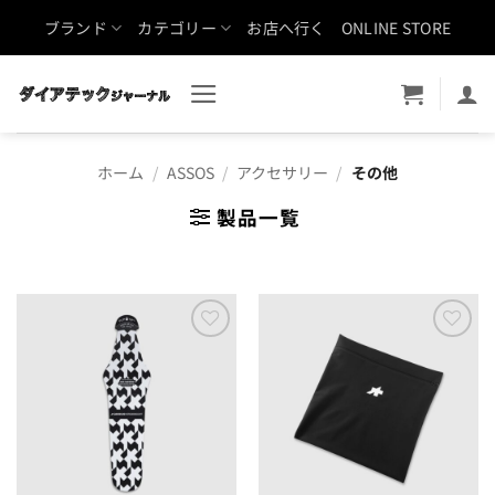
Skip
ブランド
カテゴリー
お店へ行く
ONLINE STORE
to
content
ホーム
/
ASSOS
/
アクセサリー
/
その他
製品一覧
お気
お気
に入
に入
りに
りに
追加
追加