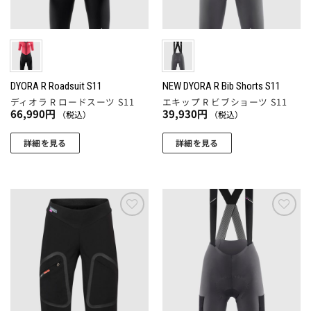
ペ
バ
ジ
エ
ー
リ
か
ー
ジ
エ
ら
シ
か
ー
選
ョ
ら
シ
択
ン
選
ョ
DYORA R Roadsuit S11
NEW DYORA R Bib Shorts S11
で
が
択
ディオラ R ロードスーツ S11
エキップ R ビブショーツ S11
ン
き
あ
66,990
円
39,930
円
（税込）
（税込）
で
が
ま
り
き
あ
す
ま
詳細を見る
詳細を見る
ま
り
す。
こ
こ
す
ま
オ
の
の
す。
プ
商
商
オ
シ
品
品
プ
ョ
に
に
お気
お気
シ
ン
に入
に入
は
は
ョ
りに
りに
は
複
複
追加
追加
ン
商
数
数
は
品
の
の
商
ペ
バ
バ
品