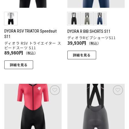
エ
ー
リ
ジ
ー
ジ
エ
か
シ
か
ー
ら
ョ
ら
シ
選
ン
選
ョ
DYORA RSV TRIATOR Speedsuit
DYORA R BIB SHORTS S11
択
が
S11
択
ディオラRビブショーツS11
ン
で
あ
39,930
円
ディオラ RSV トライエイター ス
（税込）
で
が
き
ピードスーツ S11
り
き
あ
ま
89,980
円
（税込）
ま
詳細を見る
ま
り
す
す。
こ
す
ま
詳細を見る
オ
の
す。
こ
プ
商
オ
の
シ
品
プ
商
ョ
に
シ
品
ン
は
ョ
に
お気
お気
は
複
ン
に入
に入
は
商
数
りに
りに
は
複
追加
追加
品
の
商
数
ペ
バ
品
の
ー
リ