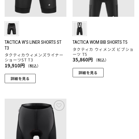
ペ
バ
バ
ー
ー
リ
リ
ジ
ジ
エ
エ
か
か
ー
ー
ら
ら
シ
シ
選
選
ョ
ョ
TACTICA W’S LINER SHORTS ST
TACTICA WOM BIB SHORTS T5
択
T3
択
タクティカ ウィメンズ ビブショ
ン
ン
で
ーツ T5
タクティカウィメンズライナー
で
が
が
き
35,860
円
ショーツST T3
（税込）
き
あ
あ
ま
19,910
円
（税込）
ま
り
り
す
詳細を見る
す
ま
ま
詳細を見る
こ
す。
す。
こ
の
オ
オ
の
商
プ
プ
商
品
シ
シ
品
に
ョ
ョ
に
お気
は
ン
ン
に入
は
複
りに
は
は
複
数
追加
商
商
数
の