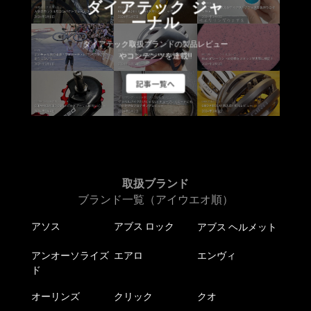
商
品
ダイアテック ジャ
の
品
ペ
ーナル
バ
ペ
ー
リ
ダイアテック取扱ブランドの製品レビュー
ー
ジ
エ
やコンテンツを連載!!
ジ
か
ー
か
記事一覧へ
ら
シ
ら
選
ョ
選
択
ン
択
で
が
で
き
あ
き
ま
り
ま
す
ま
取扱ブランド
す
す。
ブランド一覧（アイウエオ順）
オ
アソス
アブス ロック
アブス ヘルメット
プ
シ
アンオーソライズ
エアロ
エンヴィ
ョ
ド
ン
は
オーリンズ
クリック
クオ