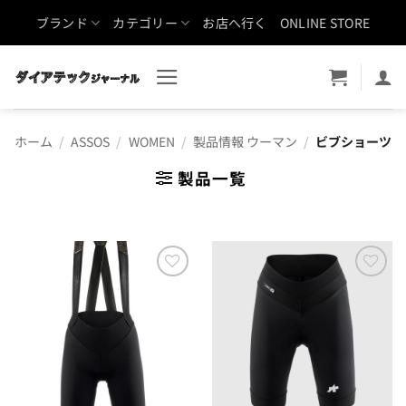
Skip
ブランド
カテゴリー
お店へ行く
ONLINE STORE
to
content
ホーム
/
ASSOS
/
WOMEN
/
製品情報 ウーマン
/
ビブショーツ
製品一覧
お気
お気
に入
に入
りに
りに
追加
追加