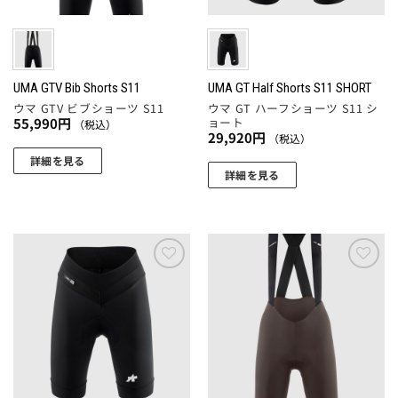
UMA GTV Bib Shorts S11
UMA GT Half Shorts S11 SHORT
ウマ GTV ビブショーツ S11
ウマ GT ハーフショーツ S11 シ
ョート
55,990
円
（税込）
29,920
円
（税込）
詳細を見る
詳細を見る
こ
こ
の
の
商
商
品
品
に
に
お気
お気
は
に入
に入
は
複
りに
りに
複
追加
追加
数
数
の
の
バ
バ
リ