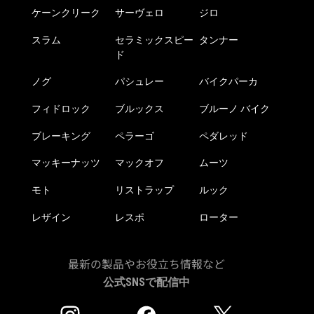
商
ケーンクリーク
サーヴェロ
ジロ
品
ペ
スラム
セラミックスピー
タンナー
ー
ド
ジ
か
ノグ
パシュレー
バイクパーカ
ら
フィドロック
ブルックス
ブルーノ バイク
選
択
ブレーキング
ペラーゴ
ペダレッド
で
き
マッキーナッツ
マックオフ
ムーツ
ま
モト
リストラップ
ルック
す
レザイン
レスポ
ローター
最新の製品やお役立ち情報など
公式SNSで配信中