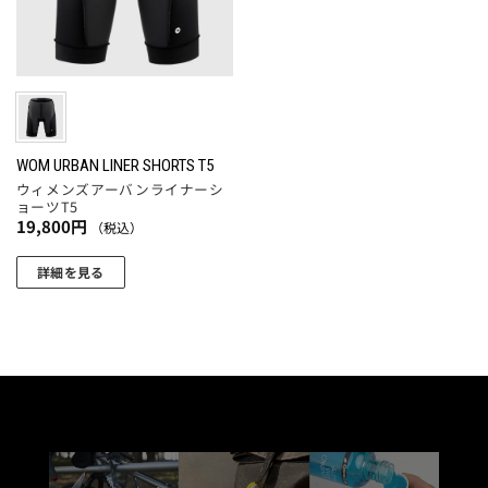
品
品
の
バ
ペ
ペ
バ
リ
ー
ー
リ
エ
ジ
ジ
エ
ー
か
か
ー
シ
ら
ら
シ
ョ
選
選
ョ
WOM URBAN LINER SHORTS T5
ン
択
択
ウィメンズアーバンライナーシ
ン
が
ョーツT5
で
で
が
あ
19,800
円
（税込）
き
き
あ
り
ま
ま
り
ま
詳細を見る
す
す
ま
す。
こ
す。
オ
の
オ
プ
商
プ
シ
品
シ
ョ
に
ョ
ン
は
ン
は
複
は
商
数