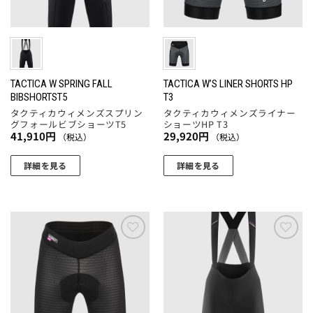
ペ
ペ
バ
リ
ー
ー
リ
エ
ジ
ジ
エ
ー
か
か
ー
シ
ら
ら
シ
ョ
選
選
ョ
TACTICA W SPRING FALL
TACTICA W’S LINER SHORTS HP
ン
BIBSHORTST5
T3
択
択
ン
が
タクティカウィメンズスプリン
タクティカウィメンズライナー
で
で
が
あ
グフォールビブショーツT5
ショーツHP T3
き
き
あ
り
41,910
円
29,920
円
（税込）
（税込）
ま
ま
り
ま
す
す
ま
詳細を見る
詳細を見る
す。
す。
こ
こ
オ
オ
の
の
プ
プ
商
商
シ
シ
品
品
ョ
ョ
に
に
ン
お気
お気
ン
に入
に入
は
は
は
りに
りに
は
複
複
商
追加
追加
商
数
数
品
品
の
の
ペ