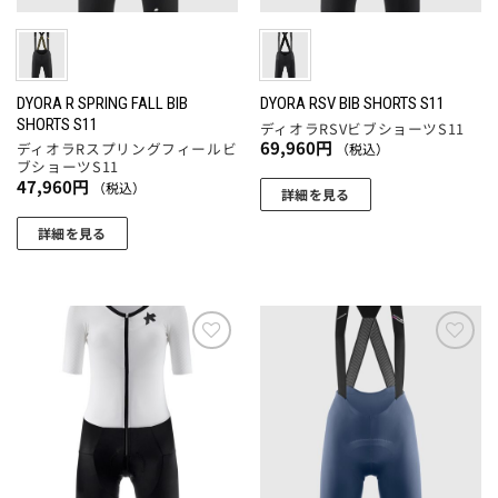
ー
リ
エ
ー
ジ
エ
ー
ジ
か
ー
シ
か
ら
シ
ョ
ら
選
ョ
DYORA R SPRING FALL BIB
DYORA RSV BIB SHORTS S11
ン
選
SHORTS S11
択
ディオラRSVビブショーツS11
ン
が
択
69,960
円
ディオラRスプリングフィールビ
（税込）
で
が
あ
ブショーツS11
で
き
あ
47,960
円
り
（税込）
詳細を見る
き
ま
り
ま
ま
こ
す
ま
詳細を見る
す。
す
の
す。
こ
オ
商
オ
の
プ
品
プ
商
シ
に
シ
品
ョ
は
ョ
に
ン
お気
お気
複
ン
に入
に入
は
は
数
りに
りに
は
複
商
追加
追加
の
商
数
品
バ
品
の
ペ
リ
ペ
バ
ー