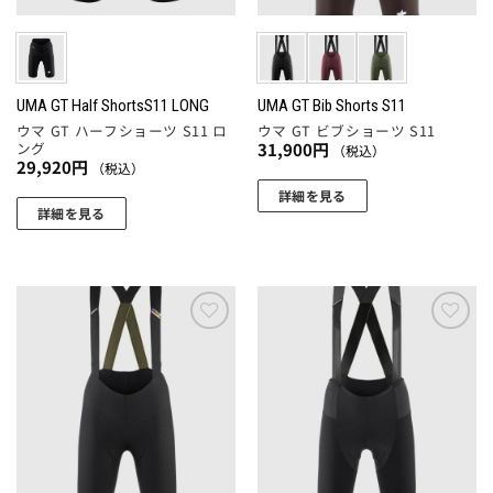
リ
エ
エ
ー
ー
シ
シ
ョ
ョ
UMA GT Half ShortsS11 LONG
UMA GT Bib Shorts S11
ン
ウマ GT ハーフショーツ S11 ロ
ウマ GT ビブショーツ S11
ン
が
ング
31,900
円
（税込）
が
あ
29,920
円
（税込）
あ
り
詳細を見る
り
ま
詳細を見る
こ
ま
す。
こ
の
す。
オ
の
商
オ
プ
商
品
プ
シ
品
に
シ
ョ
に
お気
お気
は
ョ
に入
に入
ン
は
複
りに
りに
ン
は
複
追加
追加
数
は
商
数
の
商
品
の
バ
品
ペ
バ
リ
ペ