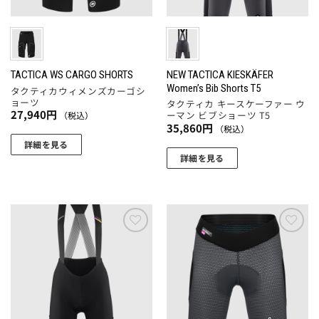
ー
リ
リ
ペ
ジ
エ
エ
ー
か
ー
ー
ジ
ら
シ
シ
か
選
ョ
ョ
NEW TACTICA KIESKÄFER
TACTICA WS CARGO SHORTS
ら
Women’s Bib Shorts T5
択
タクティカウィメンズカーゴシ
ン
ン
選
ョーツ
タクティカ キースケーファー ウ
で
が
が
択
27,940
円
ーマン ビブショーツ T5
（税込）
き
あ
あ
35,860
円
（税込）
で
ま
り
り
詳細を見る
き
す
ま
ま
詳細を見る
ま
こ
す。
す。
こ
す
の
オ
オ
の
商
プ
プ
商
品
シ
シ
品
に
ョ
ョ
に
お気
お気
は
ン
ン
に入
に入
は
複
りに
りに
は
は
複
数
追加
追加
商
商
数
の
品
品
の
バ