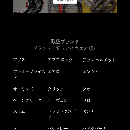
ペ
ペ
ー
ー
ジ
ジ
か
か
ら
ら
選
選
択
取扱ブランド
択
で
ブランド一覧（アイウエオ順）
で
き
き
アソス
アブス ロック
アブス ヘルメット
ま
ま
す
す
アンオーソライズ
エアロ
エンヴィ
ド
オーリンズ
クリック
クオ
ケーンクリーク
サーヴェロ
ジロ
スラム
セラミックスピー
タンナー
ド
ノグ
パシュレー
バイクパーカ