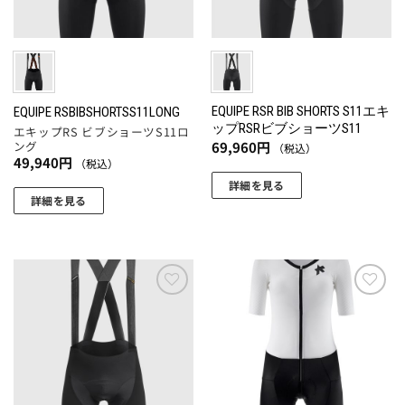
ペ
バ
ジ
エ
ー
リ
か
ー
ジ
エ
ら
シ
か
ー
選
ョ
ら
シ
択
ン
選
ョ
EQUIPE RSR BIB SHORTS S11エキ
EQUIPE RSBIBSHORTSS11LONG
で
が
ップRSRビブショーツS11
択
エキップRS ビブショーツS11ロ
ン
き
あ
69,960
円
ング
（税込）
で
が
ま
49,940
円
り
（税込）
き
あ
す
ま
詳細を見る
ま
り
詳細を見る
す。
こ
す
ま
こ
オ
の
す。
の
プ
商
オ
商
シ
品
プ
品
ョ
に
シ
に
ン
お気
お気
は
ョ
に入
に入
は
は
複
りに
りに
ン
複
商
数
追加
追加
は
数
品
の
商
の
ペ
バ
品