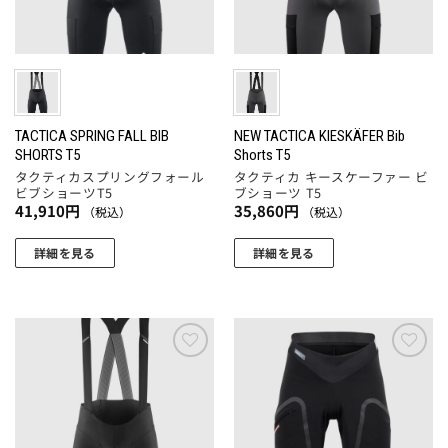
ペ
ペ
バ
バ
ー
ー
リ
リ
ジ
ジ
エ
エ
か
か
ー
ー
ら
ら
シ
シ
選
選
ョ
ョ
TACTICA SPRING FALL BIB
NEW TACTICA KIESKÄFER Bib
択
SHORTS T5
Shorts T5
択
ン
ン
で
タクティカスプリングフォール
タクティカ キースケーファー ビ
で
が
が
き
ビブショーツT5
ブショーツ T5
き
あ
あ
ま
41,910
円
35,860
円
（税込）
（税込）
ま
り
り
す
す
ま
ま
詳細を見る
詳細を見る
す。
す。
こ
こ
オ
オ
の
の
プ
プ
商
商
シ
シ
品
品
ョ
ョ
に
に
お気
お気
ン
ン
に入
に入
は
は
りに
りに
は
は
複
複
追加
追加
商
商
数
数