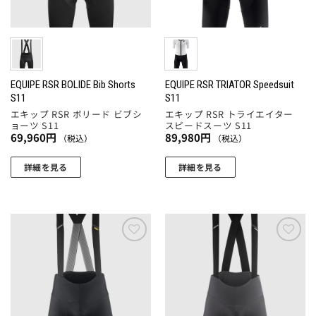
バ
ー
リ
ペ
リ
ジ
エ
ー
エ
か
ー
ジ
ー
ら
シ
か
シ
選
ョ
ら
ョ
EQUIPE RSR BOLIDE Bib Shorts
EQUIPE RSR TRIATOR Speedsuit
択
ン
選
S11
S11
ン
で
が
択
エキップ RSR ボリード ビブシ
エキップ RSR トライエイター
が
き
あ
ョーツ S11
スピードスーツ S11
で
あ
ま
69,960
円
89,980
円
り
（税込）
（税込）
き
り
す
ま
ま
ま
詳細を見る
詳細を見る
す。
す
す。
こ
こ
オ
オ
の
の
プ
プ
商
商
シ
シ
品
品
ョ
ョ
に
に
ン
お気
お気
ン
に入
に入
は
は
は
りに
りに
は
複
複
商
追加
追加
商
数
数
品
品
の
の