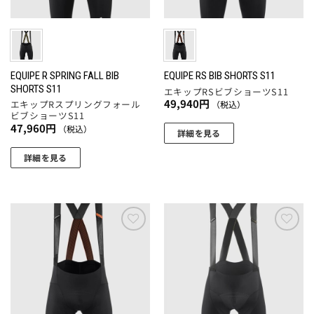
エ
ー
リ
ジ
ー
ジ
エ
か
シ
か
ー
ら
ョ
ら
シ
選
ン
選
ョ
EQUIPE R SPRING FALL BIB
EQUIPE RS BIB SHORTS S11
択
が
SHORTS S11
択
エキップRSビブショーツS11
ン
で
あ
49,940
円
エキップRスプリングフォール
（税込）
で
が
き
ビブショーツS11
り
き
あ
ま
47,960
円
（税込）
ま
詳細を見る
ま
り
す
す。
こ
す
ま
詳細を見る
オ
の
す。
こ
プ
商
オ
の
シ
品
プ
商
ョ
に
シ
品
ン
は
ョ
に
お気
お気
は
複
ン
に入
に入
は
商
数
りに
りに
は
複
追加
追加
品
の
商
数
ペ
バ
品
の
ー
リ