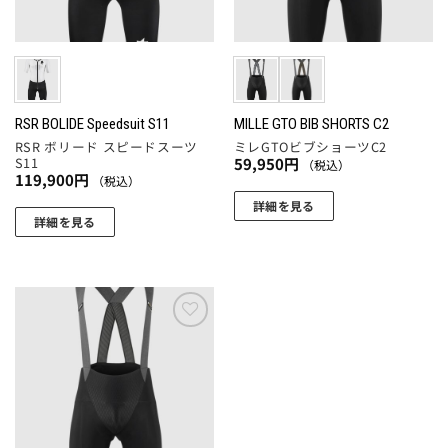
品
品
バ
リ
ペ
ペ
リ
エ
ー
ー
エ
ー
ジ
ジ
ー
シ
か
か
シ
ョ
ら
ら
ョ
RSR BOLIDE Speedsuit S11
MILLE GTO BIB SHORTS C2
ン
選
選
RSR ボリード スピードスーツ
ミレGTOビブショーツC2
ン
が
択
択
S11
59,950
円
（税込）
が
あ
119,900
円
（税込）
で
で
あ
り
詳細を見る
き
き
り
ま
詳細を見る
ま
ま
こ
ま
す。
こ
す
す
の
す。
オ
の
商
オ
プ
商
品
プ
シ
品
に
シ
ョ
に
お気
は
ョ
に入
ン
は
複
りに
ン
は
複
追加
数
は
商
数
の
商
品
の
バ
品