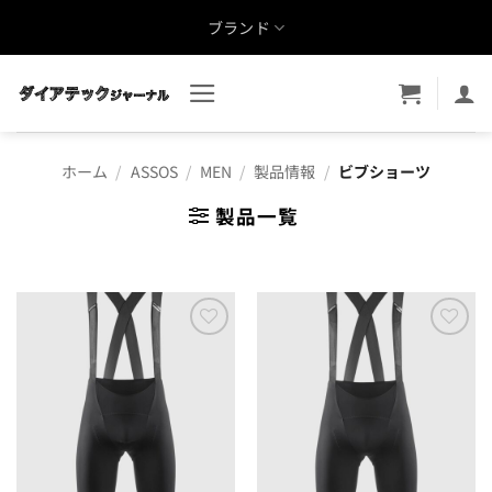
Skip
ブランド
to
content
ホーム
/
ASSOS
/
MEN
/
製品情報
/
ビブショーツ
製品一覧
お気
お気
に入
に入
りに
りに
追加
追加