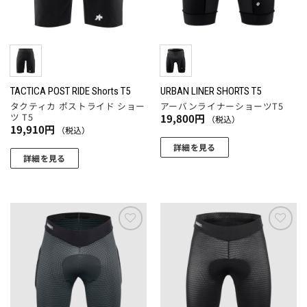
商
商
バ
バ
品
品
リ
リ
ペ
ペ
エ
エ
ー
ー
ー
ー
ジ
ジ
シ
シ
か
か
ョ
ョ
TACTICA POST RIDE Shorts T5
URBAN LINER SHORTS T5
ら
ら
タクティカ ポストライド ショー
アーバンライナーショーツT5
ン
ン
選
選
ツ T5
19,800
円
（税込）
が
が
択
択
19,910
円
（税込）
あ
あ
で
で
詳細を見る
り
り
詳細を見る
き
き
こ
ま
ま
ま
ま
こ
の
す。
す。
す
す
の
商
オ
オ
商
品
プ
プ
品
に
シ
シ
に
お気
お気
は
ョ
ョ
に入
に入
は
複
りに
りに
ン
ン
複
追加
追加
数
は
は
数
の
商
商
の
バ