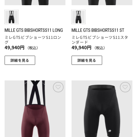
MILLE GTS BIBSHORTSS11 LONG
MILLE GTS BIBSHORTSS11 ST
ミレGTSビブショーツS11ロン
ミレGTSビブショーツS11スタ
グ
ンダード
49,940
円
49,940
円
（税込）
（税込）
詳細を見る
詳細を見る
こ
こ
の
の
商
商
品
品
に
に
お気
お気
に入
に入
は
は
りに
りに
複
複
追加
追加
数
数
の
の
バ
バ