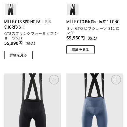
エ
エ
ー
ー
ー
ー
ジ
ジ
シ
シ
か
か
ョ
ョ
MILLE GTS SPRING FALL BIB
MILLE GTO Bib Shorts S11 LONG
ら
ら
SHORTS S11
ミレ GTO ビブショーツ S11 ロ
ン
ン
選
選
ング
GTSスプリングフォールビブシ
が
が
択
択
69,960
円
ョーツS11
（税込）
あ
あ
55,990
円
（税込）
で
で
り
り
詳細を見る
き
き
ま
ま
詳細を見る
ま
ま
こ
す。
す。
こ
す
す
の
オ
オ
の
商
プ
プ
商
品
シ
シ
品
に
ョ
ョ
に
お気
お気
は
ン
ン
に入
に入
は
複
りに
りに
は
は
複
数
追加
追加
商
商
数
の
品
品
の
バ
ペ
ペ
バ
リ
ー
ー