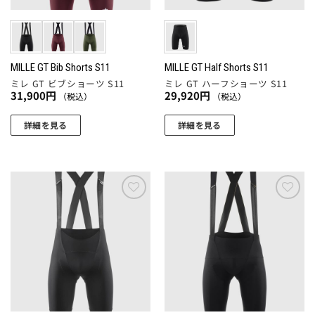
リ
リ
エ
エ
ー
ー
シ
シ
ョ
ョ
MILLE GT Bib Shorts S11
MILLE GT Half Shorts S11
ミレ GT ビブショーツ S11
ミレ GT ハーフショーツ S11
ン
ン
31,900
円
29,920
円
（税込）
（税込）
が
が
あ
あ
詳細を見る
詳細を見る
り
り
こ
こ
ま
ま
の
の
す。
す。
商
商
オ
オ
品
品
プ
プ
に
に
お気
お気
シ
シ
に入
に入
は
は
ョ
ョ
りに
りに
複
複
追加
追加
ン
ン
数
数
は
は
の
の
商
商
バ
バ
品
品
リ
リ
ペ
ペ