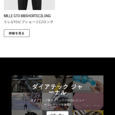
ペ
バ
リ
ペ
ー
リ
エ
ー
ジ
エ
ー
MILLE GTO BIBSHORTSC2LONG
ジ
か
ー
シ
ミレGTOビブショーツC2ロング
か
ら
シ
ョ
ら
選
ョ
ン
詳細を見る
選
択
ン
が
択
で
が
あ
で
き
あ
り
き
ま
り
ま
ま
す
ま
す。
す
す。
オ
オ
プ
プ
シ
シ
ョ
ダイアテック ジャ
ョ
ーナル
ン
ン
は
ダイアテック取扱ブランドの製品レビュー
は
商
やコンテンツを連載!!
商
品
品
記事一覧へ