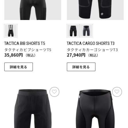
品
品
の
の
ペ
ペ
バ
バ
ー
ー
リ
リ
ジ
ジ
エ
エ
か
か
ー
ー
ら
ら
シ
シ
選
選
ョ
ョ
TACTICA BIB SHORTS T5
TACTICA CARGO SHORTS T3
択
択
タクティカビブショーツT5
タクティカカーゴショーツT3
ン
ン
35,860
円
27,940
円
（税込）
（税込）
で
で
が
が
き
き
あ
あ
詳細を見る
詳細を見る
ま
ま
り
り
こ
こ
す
す
ま
ま
の
の
す。
す。
商
商
オ
オ
品
品
プ
プ
に
に
お気
お気
シ
シ
に入
に入
は
は
ョ
ョ
りに
りに
複
複
追加
追加
ン
ン
数
数
は
は
の
の