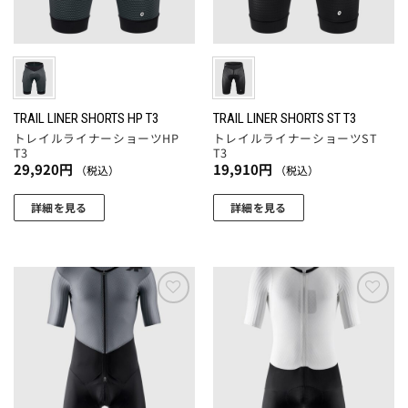
品
品
バ
リ
ペ
ペ
リ
エ
ー
ー
エ
ー
ジ
ジ
ー
シ
か
か
シ
ョ
ら
ら
ョ
TRAIL LINER SHORTS HP T3
TRAIL LINER SHORTS ST T3
ン
選
選
トレイルライナーショーツHP
トレイルライナーショーツST
ン
が
択
択
T3
T3
が
あ
29,920
円
19,910
円
（税込）
（税込）
で
で
あ
り
き
き
り
ま
詳細を見る
詳細を見る
ま
ま
ま
す。
こ
こ
す
す
す。
オ
の
の
オ
プ
商
商
プ
シ
品
品
シ
ョ
に
に
お気
お気
ョ
に入
に入
ン
は
は
りに
りに
ン
は
複
複
追加
追加
は
商
数
数
商
品
の
の