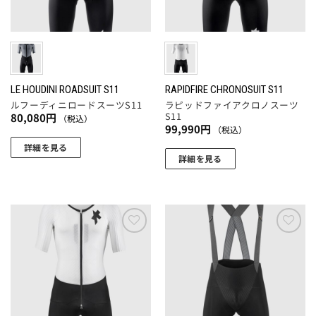
品
ペ
バ
バ
ペ
ー
リ
リ
ー
ジ
エ
エ
ジ
か
ー
ー
か
ら
シ
シ
ら
選
ョ
ョ
LE HOUDINI ROADSUIT S11
RAPIDFIRE CHRONOSUIT S11
選
択
ルフーディニロードスーツS11
ラピッドファイアクロノスーツ
ン
ン
択
S11
80,080
円
（税込）
で
が
が
99,990
円
（税込）
で
き
あ
あ
詳細を見る
き
ま
り
り
詳細を見る
ま
こ
す
ま
ま
こ
す
の
す。
す。
の
商
オ
オ
商
品
プ
プ
品
に
シ
シ
に
お気
お気
は
ョ
ョ
に入
に入
は
複
りに
りに
ン
ン
複
追加
追加
数
は
は
数
の
商
商
の
バ