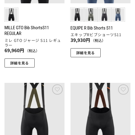
リ
エ
ジ
ジ
エ
ー
か
か
ー
シ
ら
ら
シ
ョ
選
選
ョ
MILLE GTO Bib ShortsS11
EQUIPE R Bib Shorts S11
ン
REGULAR
択
択
エキップRビブショーツS11
ン
が
39,930
円
ミレ GTO ジャージ S11 レギュ
（税込）
で
で
が
あ
ラー
き
き
あ
り
69,960
円
（税込）
詳細を見る
ま
ま
り
ま
こ
す
す
ま
詳細を見る
す。
の
す。
こ
オ
商
オ
の
プ
品
プ
商
シ
に
シ
品
ョ
は
ョ
に
ン
お気
お気
複
ン
に入
に入
は
は
数
りに
りに
は
複
商
追加
追加
の
商
数
品
バ
品
の
ペ
リ
ペ
バ
ー