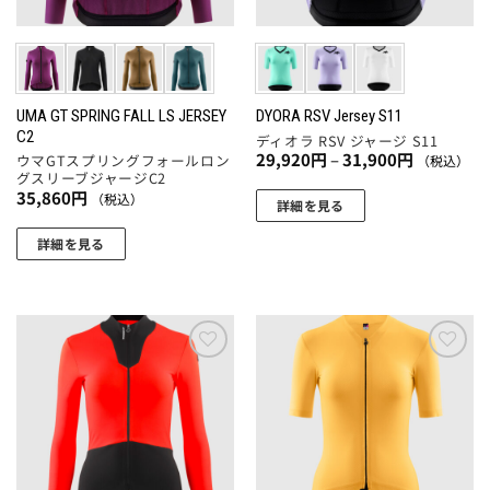
ー
リ
ー
ジ
エ
シ
か
ー
ョ
ら
シ
ン
選
ョ
UMA GT SPRING FALL LS JERSEY
DYORA RSV Jersey S11
が
択
C2
ディオラ RSV ジャージ S11
ン
あ
で
価
29,920
円
–
31,900
円
ウマGTスプリングフォールロン
（税込）
が
り
格
き
グスリーブジャージC2
帯:
あ
ま
35,860
円
（税込）
ま
29,920
詳細を見る
り
す。
円
す
こ
–
ま
オ
詳細を見る
31,900
の
円
す。
プ
こ
商
オ
シ
の
品
プ
ョ
商
に
シ
ン
品
は
ョ
は
に
お気
お気
複
ン
に入
に入
商
は
数
りに
りに
は
品
複
追加
追加
の
商
ペ
数
バ
品
ー
の
リ