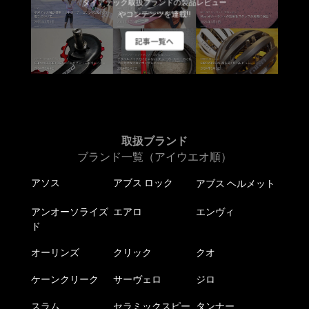
品
ダイアテック取扱ブランドの製品レビュー
品
やコンテンツを連載!!
ペ
ペ
ー
記事一覧へ
ー
ジ
ジ
か
か
ら
ら
選
選
択
択
で
取扱ブランド
で
き
ブランド一覧（アイウエオ順）
き
ま
ま
す
アソス
アブス ロック
アブス ヘルメット
す
アンオーソライズ
エアロ
エンヴィ
ド
オーリンズ
クリック
クオ
ケーンクリーク
サーヴェロ
ジロ
スラム
セラミックスピー
タンナー