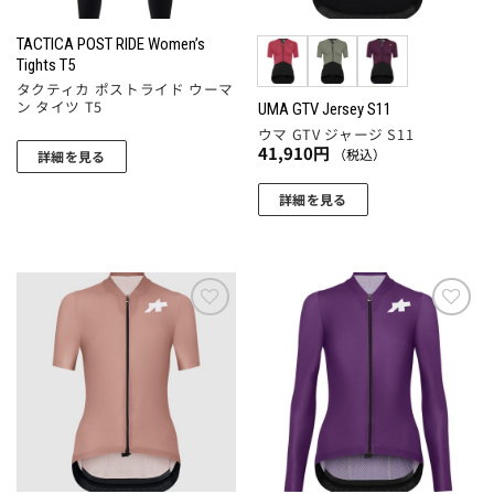
TACTICA POST RIDE Women’s
Tights T5
タクティカ ポストライド ウーマ
ン タイツ T5
UMA GTV Jersey S11
ウマ GTV ジャージ S11
41,910
円
（税込）
詳細を見る
詳細を見る
こ
の
商
品
に
お気
お気
に入
に入
は
りに
りに
複
追加
追加
数
の
バ
リ