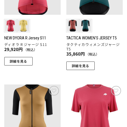
ペ
バ
品
バ
ー
リ
ペ
リ
ジ
エ
ー
エ
か
ー
ジ
ー
ら
シ
か
シ
選
ョ
ら
ョ
NEW DYORA R Jersey S11
TACTICA WOMEN’S JERSEY T5
択
ン
選
ディオラ R ジャージ S11
タクティカウィメンズジャージ
ン
で
が
択
T5
29,920
円
（税込）
が
き
あ
35,860
円
（税込）
で
あ
ま
り
詳細を見る
き
り
す
ま
詳細を見る
ま
こ
ま
す。
こ
す
の
す。
オ
の
商
オ
プ
商
品
プ
シ
品
に
シ
ョ
に
お気
お気
は
ョ
に入
に入
ン
は
複
りに
りに
ン
は
複
追加
追加
数
は
商
数
の
商
品
の