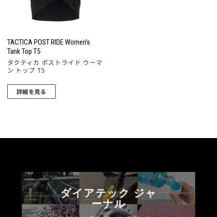
品
の
ペ
バ
ペ
バ
ー
リ
ー
リ
ジ
エ
ジ
エ
か
ー
TACTICA POST RIDE Women’s
か
ー
ら
シ
Tank Top T5
ら
シ
選
ョ
タクティカ ポストライド ウーマ
選
ン トップ T5
ョ
択
ン
択
ン
で
が
で
詳細を見る
が
き
あ
き
あ
ま
り
ま
り
す
ま
す
ま
す。
す。
オ
オ
プ
プ
シ
シ
ョ
ョ
ン
ダイアテック ジャ
ン
は
ーナル
は
商
商