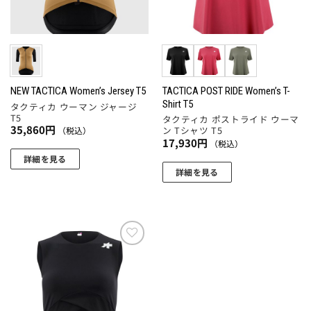
バ
品
ペ
バ
リ
ペ
ー
リ
エ
ー
ジ
エ
ー
ジ
か
ー
シ
か
ら
シ
ョ
ら
選
ョ
TACTICA POST RIDE Women’s T-
NEW TACTICA Women’s Jersey T5
ン
選
Shirt T5
択
タクティカ ウーマン ジャージ
ン
が
択
T5
タクティカ ポストライド ウーマ
で
が
あ
35,860
円
ン Tシャツ T5
（税込）
で
き
あ
17,930
円
り
（税込）
き
ま
り
ま
詳細を見る
ま
す
ま
詳細を見る
す。
こ
す
す。
こ
オ
の
オ
の
プ
商
プ
商
シ
品
シ
品
ョ
に
ョ
に
ン
お気
は
ン
に入
は
は
複
りに
は
複
商
数
追加
商
数
品
の