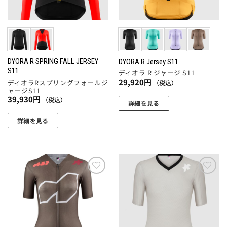
ペ
ジ
バ
エ
ー
か
リ
ー
ジ
ら
エ
シ
か
選
ー
ョ
ら
択
シ
ン
選
で
ョ
DYORA R SPRING FALL JERSEY
DYORA R Jersey S11
が
S11
択
き
ディオラ R ジャージ S11
ン
あ
29,920
円
ディオラRスプリングフォールジ
（税込）
で
ま
が
ャージS11
り
き
す
あ
39,930
円
（税込）
ま
詳細を見る
ま
り
す。
こ
す
ま
詳細を見る
オ
の
す。
こ
プ
商
オ
の
シ
品
プ
商
ョ
に
シ
品
ン
は
ョ
に
お気
お気
は
複
ン
に入
に入
は
商
数
りに
りに
は
複
追加
追加
品
の
商
数
ペ
バ
品
の