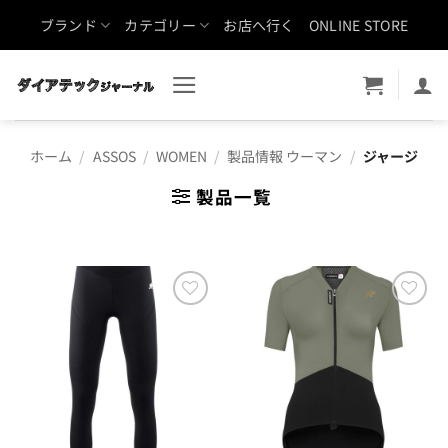
Skip
ブランド
カテゴリー
お店へ行く
ONLINE STORE
to
content
ホーム
/
ASSOS
/
WOMEN
/
製品情報 ウーマン
/
ジャージ
製品一覧
お気
お気
に入
に入
りに
りに
追加
追加