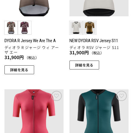
ー
リ
ペ
バ
ジ
エ
ー
リ
か
ー
ジ
エ
ら
シ
か
ー
選
ョ
ら
シ
択
ン
選
ョ
DYORA R Jersey We Are The A
NEW DYORA RSV Jersey S11
で
が
択
ディオラ R ジャージ ウィ アー
ディオラ RSV ジャージ S11
ン
き
あ
ザ エー
31,900
円
（税込）
で
が
ま
31,900
円
り
（税込）
き
あ
す
ま
詳細を見る
ま
り
詳細を見る
す。
こ
す
ま
こ
オ
の
す。
の
プ
商
オ
商
シ
品
プ
品
ョ
に
シ
に
ン
お気
お気
は
ョ
に入
に入
は
は
複
りに
りに
ン
複
商
追加
追加
数
は
数
品
の
商
の