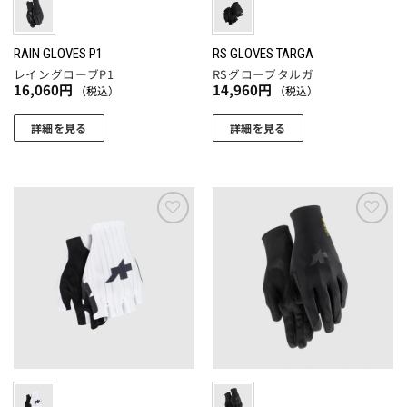
ジ
ジ
ー
シ
か
か
シ
ョ
ら
ら
ョ
RAIN GLOVES P1
RS GLOVES TARGA
ン
選
選
レイングローブP1
RSグローブタルガ
ン
が
択
択
16,060
円
14,960
円
（税込）
（税込）
が
あ
で
で
あ
り
詳細を見る
詳細を見る
き
き
り
ま
ま
ま
こ
こ
ま
す。
す
す
の
の
す。
オ
商
商
オ
プ
品
品
プ
シ
に
に
お気
お気
シ
ョ
に入
に入
は
は
ョ
りに
りに
ン
複
複
追加
追加
ン
は
数
数
は
商
の
の
商
品
バ
バ
品
ペ
リ
リ
ペ
ー
エ
エ
ー
ジ
ー
ー