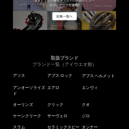
ダイアテック取扱ブランドの製品レビュー
か
ら
シ
やコンテンツを連載!!
ョ
ら
選
ョ
ン
選
記事一覧へ
択
ン
が
択
で
が
あ
で
き
あ
り
き
ま
り
ま
ま
す
ま
す。
す
す。
オ
オ
取扱ブランド
プ
プ
ブランド一覧（アイウエオ順）
シ
シ
ョ
アソス
アブス ロック
アブス ヘルメット
ョ
ン
ン
は
アンオーソライズ
エアロ
エンヴィ
は
商
ド
商
品
品
オーリンズ
クリック
クオ
ペ
ペ
ー
ケーンクリーク
サーヴェロ
ジロ
ー
ジ
ジ
か
スラム
セラミックスピー
タンナー