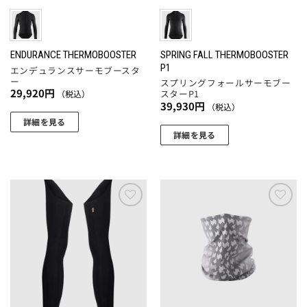
エ
ー
シ
ョ
SPRING FALL THERMOBOOSTER
ENDURANCE THERMOBOOSTER
P1
エンデュランスサーモブースタ
ン
ー
スプリングフォールサーモブー
が
29,920
円
スターP1
（税込）
あ
39,930
円
（税込）
り
詳細を見る
ま
詳細を見る
こ
す。
こ
の
オ
の
商
プ
商
品
シ
品
に
ョ
に
お気
お気
は
ン
に入
に入
は
複
りに
りに
は
複
数
追加
追加
商
数
の
品
の
バ
ペ
バ
リ