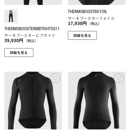
THERMOBOOSTER FOIL
サーモブースターフォイル
17,930
円
（税込）
THERMOBOOSTERBIBTIGHTSS11
サーモブースタービブタイツ
詳細を見る
39,930
円
（税込）
詳細を見る
こ
の
商
品
に
お気
お気
に入
に入
は
りに
りに
複
追加
追加
数
の
バ
リ