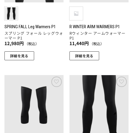
ー
エ
ジ
ー
か
シ
ら
ョ
SPRING FALL Leg Warmers P1
R WINTER ARM WARMERS P1
選
スプリング フォール レッグウォ
Rウィンター アームウォーマー
ン
択
ーマー P1
P1
が
12,980
円
11,440
円
（税込）
（税込）
で
あ
き
り
詳細を見る
詳細を見る
ま
ま
こ
こ
す
す。
の
の
オ
商
商
プ
品
品
シ
に
に
お気
お気
ョ
に入
に入
は
は
りに
りに
ン
複
複
追加
追加
は
数
数
商
の
の
品
バ
バ
ペ
リ
リ