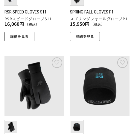
ジ
か
シ
シ
か
ら
ョ
ョ
RSR SPEED GLOVES S11
SPRING FALL GLOVES P1
ら
選
RSRスピードグローブS11
スプリングフォールグローブP1
ン
ン
選
択
16,060
円
15,950
円
（税込）
（税込）
が
が
択
で
あ
あ
で
詳細を見る
詳細を見る
き
り
り
き
ま
こ
こ
ま
ま
ま
す
の
の
す。
す。
す
商
商
オ
オ
品
品
プ
プ
に
に
お気
お気
シ
シ
に入
に入
は
は
ョ
ョ
りに
りに
複
複
追加
追加
ン
ン
数
数
は
は
の
の
商
商
バ
バ
品
品
リ
リ
ペ
ペ
エ
エ
ー
ー
ー
ー
ジ
ジ
シ
シ