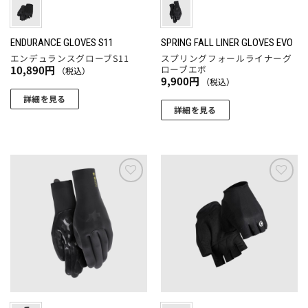
ー
ジ
ー
ー
ジ
か
シ
シ
か
ら
ョ
ョ
ENDURANCE GLOVES S11
SPRING FALL LINER GLOVES EVO
ら
選
エンデュランスグローブS11
スプリングフォールライナーグ
ン
ン
選
択
ローブエボ
10,890
円
（税込）
が
が
択
9,900
円
（税込）
で
あ
あ
で
詳細を見る
き
り
り
詳細を見る
き
ま
こ
ま
ま
ま
こ
す
の
す。
す。
す
の
商
オ
オ
商
品
プ
プ
品
に
シ
シ
に
お気
お気
は
ョ
ョ
に入
に入
は
複
りに
りに
ン
ン
複
追加
追加
数
は
は
数
の
商
商
の
バ
品
品
バ
リ
ペ
ペ
リ
エ
ー
ー
エ
ー