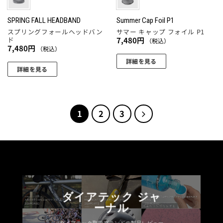
シ
か
シ
ョ
ら
ョ
SPRING FALL HEADBAND
Summer Cap Foil P1
ン
選
スプリングフォールヘッドバン
サマー キャップ フォイル P1
ン
が
択
ド
7,480
円
（税込）
が
あ
7,480
円
（税込）
で
あ
り
詳細を見る
き
り
ま
詳細を見る
ま
こ
ま
す。
こ
す
の
す。
オ
の
商
オ
プ
商
品
プ
1
2
3
シ
品
に
シ
ョ
に
は
ョ
ン
は
複
ン
は
複
数
は
商
数
の
商
品
の
バ
品
ペ
バ
リ
ペ
ダイアテック ジャ
ー
リ
エ
ー
ーナル
ジ
エ
ー
ジ
か
ー
シ