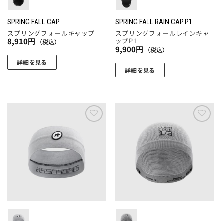
ら
選
シ
選
択
ョ
SPRING FALL CAP
SPRING FALL RAIN CAP P1
択
で
スプリングフォールキャップ
スプリングフォールレインキャ
ン
で
ップP1
き
8,910
円
（税込）
が
き
9,900
円
（税込）
ま
あ
ま
詳細を見る
す
り
詳細を見る
す
こ
ま
こ
の
す。
の
商
オ
商
品
プ
品
に
シ
に
お気
お気
は
ョ
に入
に入
は
複
りに
りに
ン
複
追加
追加
数
は
数
の
商
の
バ
品
バ
リ
ペ
リ
エ
ー
エ
ー
ジ
ー