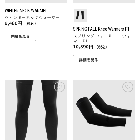
リ
ー
ジ
エ
WINTER NECK WARMER
ジ
か
ー
ウィンターネックウォーマー
か
ら
シ
9,460
円
（税込）
ら
選
ョ
SPRING FALL Knee Warmers P1
選
択
スプリング フォール ニーウォー
ン
詳細を見る
択
マー P1
で
が
10,890
円
（税込）
で
き
あ
き
ま
り
詳細を見る
ま
す
ま
こ
す
す。
の
オ
商
プ
品
シ
に
お気
お気
ョ
に入
に入
は
りに
りに
ン
複
追加
追加
は
数
商
の
品
バ
ペ
リ