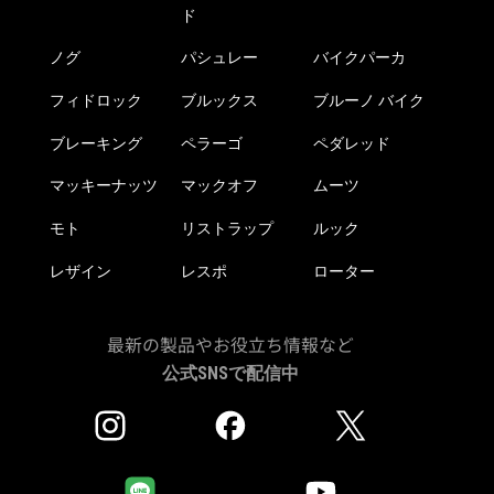
か
ら
ド
ら
選
選
ノグ
パシュレー
バイクパーカ
択
択
で
フィドロック
ブルックス
ブルーノ バイク
で
き
き
ま
ブレーキング
ペラーゴ
ペダレッド
ま
す
す
マッキーナッツ
マックオフ
ムーツ
モト
リストラップ
ルック
レザイン
レスポ
ローター
最新の製品やお役立ち情報など
公式SNSで配信中