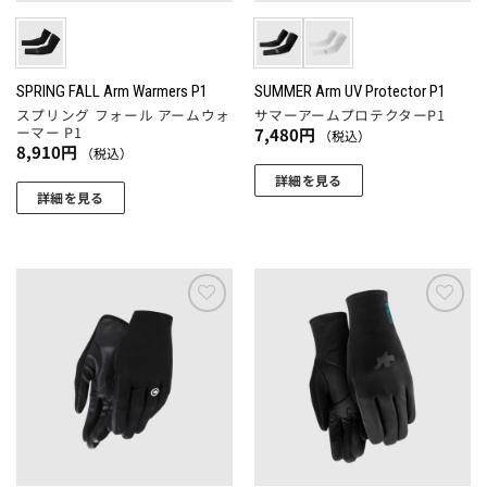
ー
ー
エ
ー
ジ
ジ
ー
シ
か
か
シ
ョ
ら
ら
ョ
SPRING FALL Arm Warmers P1
SUMMER Arm UV Protector P1
ン
選
選
スプリング フォール アームウォ
サマーアームプロテクターP1
ン
が
択
択
ーマー P1
7,480
円
（税込）
が
あ
8,910
円
（税込）
で
で
あ
り
詳細を見る
き
き
り
ま
詳細を見る
ま
ま
こ
ま
す。
こ
す
す
の
す。
オ
の
商
オ
プ
商
品
プ
シ
品
に
シ
ョ
に
お気
お気
は
ョ
に入
に入
ン
は
複
りに
りに
ン
は
複
追加
追加
数
は
商
数
の
商
品
の
バ
品
ペ
バ
リ
ペ
ー
リ
エ