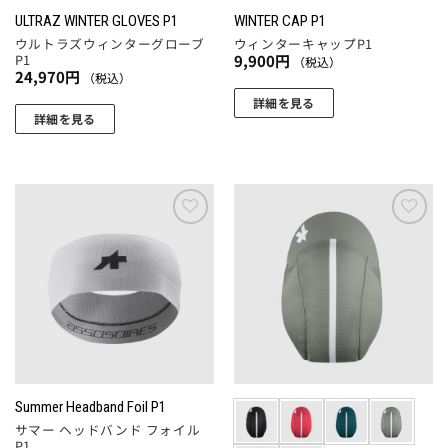
か
か
ョ
ョ
ULTRAZ WINTER GLOVES P1
WINTER CAP P1
ら
ら
ウルトラズウィンターグローブ
ウィンターキャップP1
ン
ン
選
選
P1
9,900
円
（税込）
が
が
択
択
24,970
円
（税込）
あ
あ
で
で
詳細を見る
り
り
詳細を見る
き
き
こ
ま
ま
ま
ま
こ
の
す。
す。
す
す
の
商
オ
オ
商
品
プ
プ
品
に
シ
シ
に
お気
お気
は
ョ
ョ
に入
に入
は
複
りに
りに
ン
ン
複
追加
追加
数
は
は
数
の
商
商
の
バ
品
品
バ
リ
ペ
ペ
リ
エ
ー
ー
エ
ー
Summer Headband Foil P1
ジ
ジ
ー
シ
サマー ヘッドバンド フォイル
か
か
シ
P1