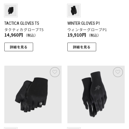
ー
ジ
エ
ー
ジ
か
ー
シ
か
ら
シ
ョ
ら
選
ョ
TACTICA GLOVES T5
WINTER GLOVES P1
ン
選
択
タクティカグローブT5
ウィンターグローブP1
ン
が
択
14,960
円
19,910
円
（税込）
（税込）
で
が
あ
で
き
あ
り
詳細を見る
詳細を見る
き
ま
り
ま
ま
こ
こ
す
ま
す。
す
の
の
す。
オ
商
商
オ
プ
品
品
プ
シ
に
に
お気
お気
シ
ョ
に入
に入
は
は
ョ
りに
りに
ン
複
複
追加
追加
ン
は
数
数
は
商
の
の
商
品
バ
バ
品
ペ
リ
リ
ペ
ー
エ
エ