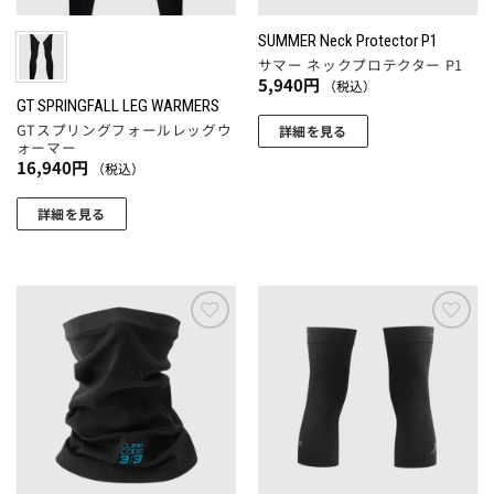
ー
リ
エ
ジ
エ
ー
SUMMER Neck Protector P1
か
ー
シ
サマー ネックプロテクター P1
ら
シ
5,940
円
ョ
（税込）
選
ョ
GT SPRINGFALL LEG WARMERS
ン
択
GTスプリングフォールレッグウ
ン
詳細を見る
が
ォーマー
で
が
あ
16,940
円
（税込）
き
あ
り
ま
り
ま
詳細を見る
す
ま
す。
こ
す。
オ
の
オ
プ
商
プ
シ
品
シ
ョ
に
お気
お気
ョ
ン
に入
に入
は
りに
りに
ン
は
複
追加
追加
は
商
数
商
品
の
品
ペ
バ
ペ
ー