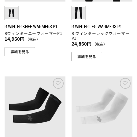
ー
エ
エ
ジ
ー
ー
か
シ
シ
ら
ョ
ョ
R WINTER KNEE WARMERS P1
R WINTER LEG WARMERS P1
選
RウィンターニーウォーマーP1
R ウィンターレッグウォーマー
ン
ン
択
P1
14,960
円
（税込）
が
が
24,860
円
（税込）
で
あ
あ
詳細を見る
き
り
り
詳細を見る
ま
こ
ま
ま
こ
す
の
す。
す。
の
商
オ
オ
商
品
プ
プ
品
に
シ
シ
に
お気
お気
は
ョ
ョ
に入
に入
は
複
りに
りに
ン
ン
複
追加
追加
数
は
は
数
の
商
商
の
バ
品
品
バ
リ
ペ
ペ
リ
エ