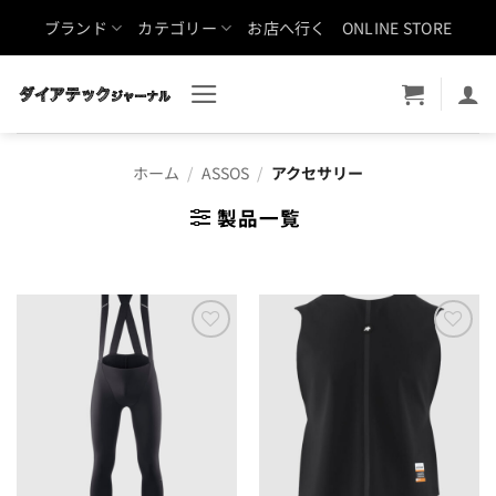
Skip
ブランド
カテゴリー
お店へ行く
ONLINE STORE
to
content
ホーム
/
ASSOS
/
アクセサリー
製品一覧
お気
お気
に入
に入
りに
りに
追加
追加