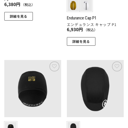
ョ
ら
ら
6,380
円
（税込）
ョ
ン
選
選
ン
が
択
択
詳細を見る
Endurance Cap P1
が
あ
で
で
エンデュランス キャップ P1
あ
り
き
き
6,930
円
（税込）
り
ま
ま
ま
ま
す。
詳細を見る
す
す
す。
オ
こ
オ
プ
の
プ
シ
商
シ
ョ
品
ョ
ン
に
お気
お気
ン
は
に入
に入
は
は
りに
りに
商
複
追加
追加
商
品
数
品
ペ
の
ペ
ー
バ
ー
ジ
リ
ジ
か
エ
か
ら
ー