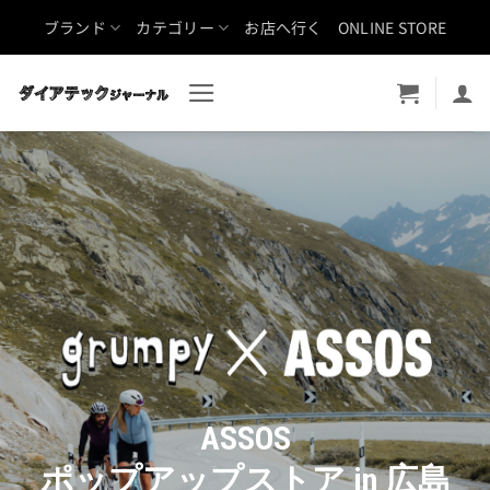
Skip
ブランド
カテゴリー
お店へ行く
ONLINE STORE
to
content
ASSOS
ポップアップストア in 広島