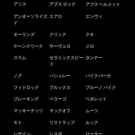
アソス
アブス ロック
アブス ヘルメット
アンオーソライズ
エアロ
エンヴィ
ド
オーリンズ
クリック
クオ
ケーンクリーク
サーヴェロ
ジロ
スラム
セラミックスピー
タンナー
ド
ノグ
パシュレー
バイクパーカ
フィドロック
ブルックス
ブルーノ バイク
ブレーキング
ペラーゴ
ペダレッド
マッキーナッツ
マックオフ
ムーツ
モト
リストラップ
ルック
レザイン
レスポ
ローター