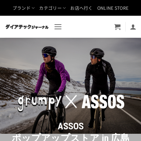
Skip
ブランド
カテゴリー
お店へ行く
ONLINE STORE
to
content
ASSOS
ポップアップストア in 広島