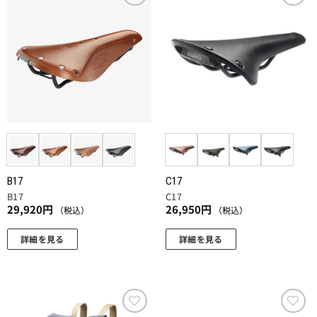
お気
お気
に入
に入
りに
りに
追加
追加
B17
C17
B17
C17
29,920
円
26,950
円
（税込）
（税込）
詳細を見る
詳細を見る
こ
こ
の
の
商
商
品
品