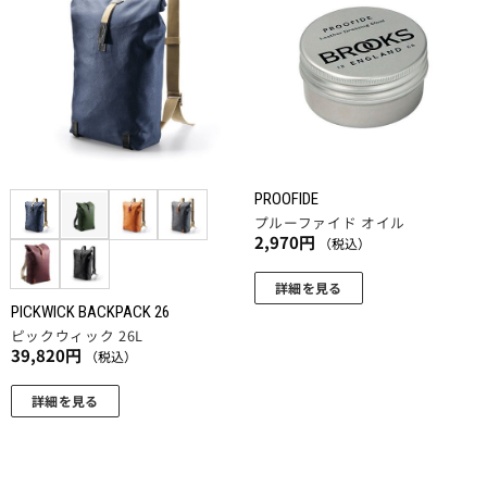
に
に
お気
お気
に入
に入
は
は
りに
りに
複
複
追加
追加
数
数
の
の
バ
バ
リ
リ
エ
エ
PROOFIDE
ー
ー
プルーファイド オイル
シ
シ
2,970
円
（税込）
ョ
ョ
ン
ン
詳細を見る
が
が
PICKWICK BACKPACK 26
こ
あ
あ
ピックウィック 26L
の
39,820
円
り
り
（税込）
商
ま
ま
品
詳細を見る
す。
す。
に
こ
オ
オ
は
の
プ
プ
複
商
シ
シ