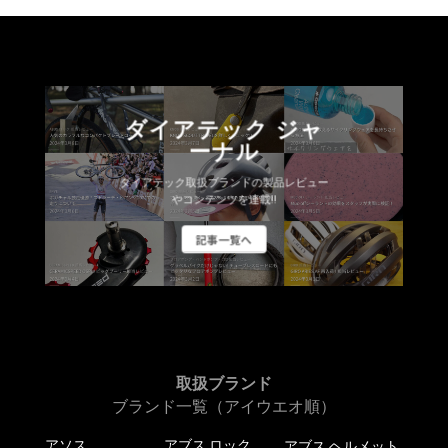
数
品
ョ
ョ
の
に
ン
ン
バ
は
は
は
リ
複
商
商
エ
数
品
品
ー
ダイアテック ジャ
の
ペ
ペ
シ
ーナル
バ
ー
ー
ョ
リ
ジ
ジ
ダイアテック取扱ブランドの製品レビュー
ン
エ
か
か
やコンテンツを連載!!
が
ー
ら
ら
あ
記事一覧へ
シ
選
選
り
ョ
択
択
ま
ン
で
で
す。
が
き
き
オ
あ
ま
ま
プ
り
す
す
シ
ま
取扱ブランド
ョ
す。
ブランド一覧（アイウエオ順）
ン
オ
は
アソス
アブス ロック
アブス ヘルメット