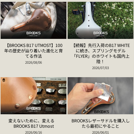
【BROOKS B17 UTMOST】100
【続報】先行入荷のB17 WHITE
年の歴史が辿り着いた進化と育
に続き、スプリングモデル
てる作法
「FLYER」のホワイトも国内上
陸！
2026/08/06
2026/07/03
変えないために、変える
BROOKSレザーサドルを購入し
BROOKS B17 Utmost
たら最初にやること
2026/06/16
2026/06/01