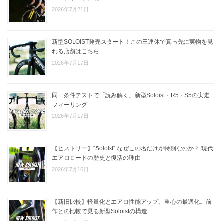
2026年7月21日
新型SOLOIST発売スタート！この三連休で真っ先に実物を見
れる店舗はこちら
2026年7月17日
同一条件テストで「読み解く」新型Soloist・R5・S5の実走
フィーリング
2026年7月17日
【ヒストリー】”Soloist” なぜこの名だけが特別なのか？ 現代
エアロロードの歴史と復活の理由
2026年7月16日
【新旧比較】軽量化とエアロ性能アップ、重心の最適化。前
作との比較で見る新型Soloistの構造