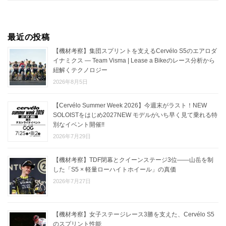
最近の投稿
【機材考察】集団スプリントを支えるCervélo S5のエアロダ
イナミクス — Team Visma | Lease a Bikeのレース分析から
紐解くテクノロジー
2026年8月5日
【Cervélo Summer Week 2026】今週末がラスト！NEW
SOLOISTをはじめ2027NEW モデルがいち早く見て乗れる特
別なイベント開催!!
2026年7月29日
【機材考察】TDF閉幕とクイーンステージ3位——山岳を制
した「S5 × 軽量ローハイトホイール」の真価
2026年7月27日
【機材考察】女子ステージレース3勝を支えた、Cervélo S5
のスプリント性能