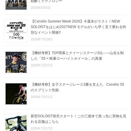
紐解くテクノロジー
2026年8月5日
【Cervélo Summer Week 2026】今週末がラスト！NEW
SOLOISTをはじめ2027NEW モデルがいち早く見て乗れる特
別なイベント開催!!
2026年7月29日
【機材考察】TDF閉幕とクイーンステージ3位——山岳を制
した「S5 × 軽量ローハイトホイール」の真価
2026年7月27日
【機材考察】女子ステージレース3勝を支えた、Cervélo S5
のスプリント性能
2026年7月21日
新型SOLOIST発売スタート！この三連休で真っ先に実物を見
れる店舗はこちら
2026年7月17日