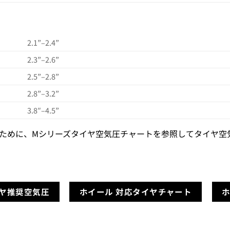
2.1”–2.4”
2.3”–2.6”
2.5”–2.8”
2.8”–3.2”
3.8″–4.5”
ために、Mシリーズタイヤ空気圧チャートを参照してタイヤ空
イヤ推奨空気圧
ホイール 対応タイヤチャート