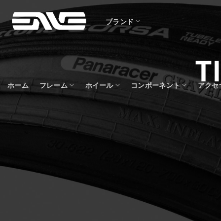
Skip
to
ブランド
content
T
ホーム
フレーム
ホイール
コンポーネント
アクセ