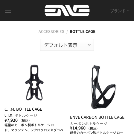
Skip
to
ブランド
content
ACCESSORIES
/
BOTTLE CAGE
C.I.M. BOTTLE CAGE
C.I.M. ボトルケージ
ENVE CARBON BOTTLE CAGE
¥
7,920
（税込）
カーボンボトルケージ
軽量のカーボン製ボトルケージ ロー
¥
14,960
（税込）
ド、マウンテン、シクロクロスやグラベ
軽量のカーボン製ボトルケージ ロー