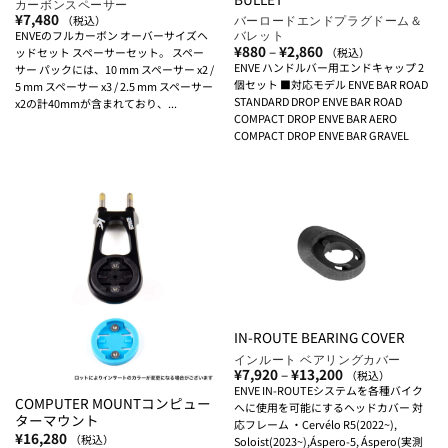
カーボンスペーサー
¥
7,480
バーロードエンドプラグドーム＆
（税込）
バレット
ENVEのフルカーボン オーバーサイズヘ
価
¥
880
–
¥
2,860
（税込）
ッドセット スペーサーセット。 スペー
格
ENVE ハンドルバー用エンドキャップ 2
サー パックには、10 mm スペーサー x2 /
帯:
個セット ■対応モデル ENVE BAR ROAD
5 mm スペーサー x3 / 2.5 mm スペーサー
¥880
–
STANDARD DROP ENVE BAR ROAD
x2の計40mmが含まれており、...
¥2,860
COMPACT DROP ENVE BAR AERO
COMPACT DROP ENVE BAR GRAVEL
IN-ROUTE BEARING COVER
インルート ベアリングカバー
価
¥
7,920
–
¥
13,200
（税込）
格
ENVE IN-ROUTEシステムを各種バイク
帯:
COMPUTER MOUNTコンピュー
へに使用を可能にするヘッドカバー 対
¥7,920
ターマウント
–
応フレーム ・Cervélo R5(2022~),
¥13,200
¥
16,280
（税込）
Soloist(2023~),Áspero-5, Áspero(実測