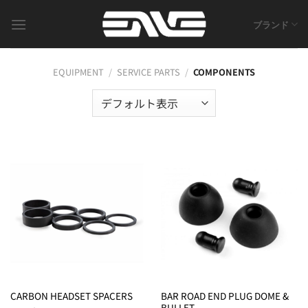
Skip
to
ブランド
content
EQUIPMENT
/
SERVICE PARTS
/
COMPONENTS
BAR ROAD END PLUG DOME &
CARBON HEADSET SPACERS
BULLET