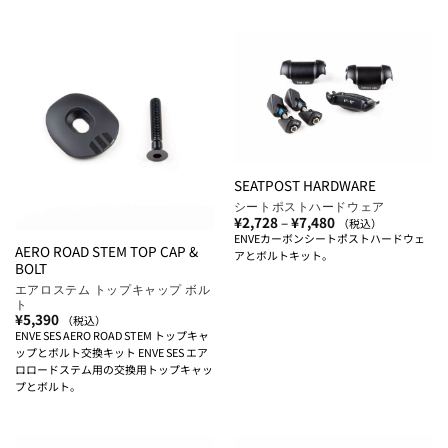
SEATPOST HARDWARE
シートポストハードウェア
価
¥
2,728
–
¥
7,480
（税込）
格
ENVEカーボンシートポストハードウェ
帯:
AERO ROAD STEM TOP CAP &
アとボルトキット。
¥2,728
BOLT
–
¥7,480
エアロステム トップキャップ ボル
ト
¥
5,390
（税込）
ENVE SES AERO ROAD STEM トップキャ
ップとボルト交換キット ENVE SES エア
ロロードステム用の交換用トップキャッ
プとボルト。