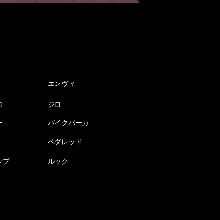
エンヴィ
ロ
ジロ
ー
バイクパーカ
ペダレッド
ップ
ルック