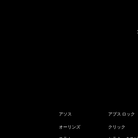
アソス
アブス ロック
オーリンズ
クリック